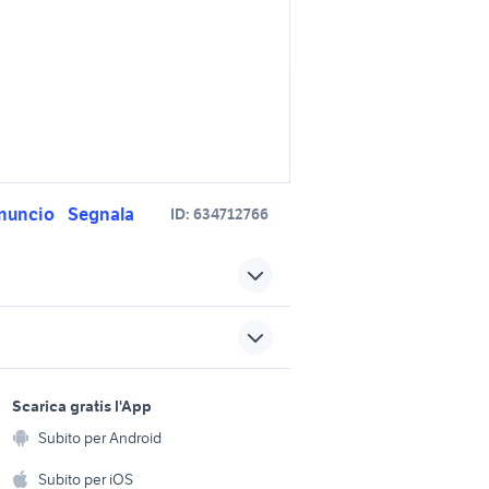
nuncio
Segnala
ID:
634712766
ione
moto usate positano
iano
moto usate riardo
sports e hobby
oto
panasonic cf
a
Scarica gratis l'App
Animali
cf moto quad accessori moto
Subito per Android
ento e
Accessori per animali
moto CFMOTO CF300CL X
hi
Subito per iOS