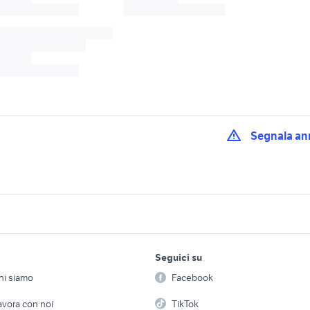
Segnala an
te alvignano
moto usate montesarchio
moto usate postigl
ggiore moto
moto usate dragoni
moto usate mercogl
a
lavoro e servizi
elettronica
per la casa e la
25
promo opel
750 super tenere m
Seguici su
person
Offerte di lavoro
Informatica
cf
cf moto 800 accessori moto
cf moto 650 mt
hi siamo
Facebook
Arredam
etto
Servizi
Console e Videogiochi
yota 2023
promo alfa romeo
cf moto 800 mt
Casaling
avora con noi
TikTok