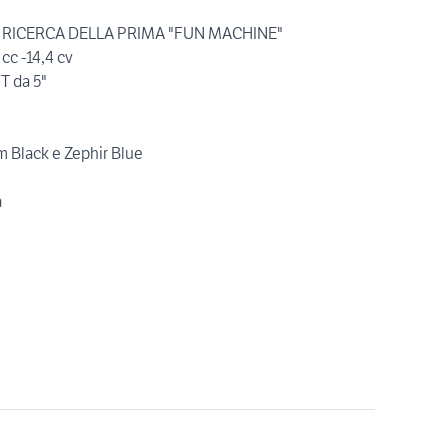
A RICERCA DELLA PRIMA "FUN MACHINE"
cc -14,4 cv
T da 5"
m Black e Zephir Blue
a