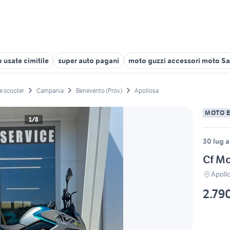
 usate cimitile
super auto pagani
moto guzzi accessori moto Sa
e scooter
Campania
Benevento (Prov)
Apollosa
MOTO 
1/8
30 lug a
Cf M
Apoll
2.79