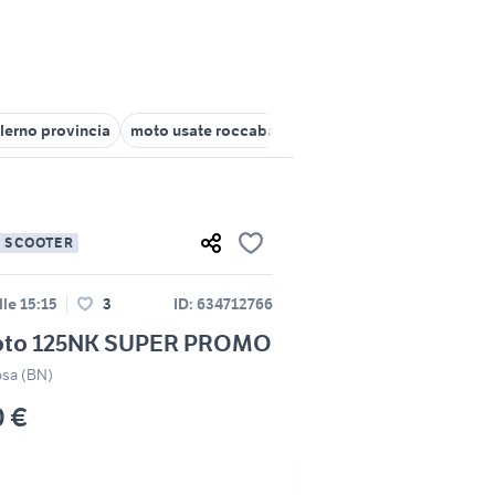
lerno provincia
moto usate roccabascerana
moto usate baronis
E SCOOTER
lle 15:15
3
ID: 634712766
oto 125NK SUPER PROMO
osa (BN)
0 €