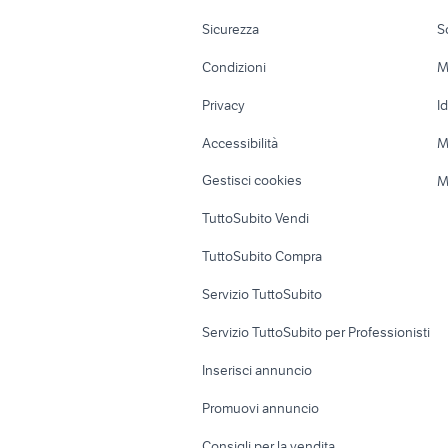
piaggio ape 50
harley da
Moto e Scooter
Ville singole e
Sicurezza
S
Accessori Moto
Terreni e rustic
Condizioni
M
Nautica
Garage e box
Privacy
I
Caravan e Camper
Loft, mansarde 
Accessibilità
M
Veicoli commerciali
Case vacanza
Gestisci cookies
M
Uffici e Locali
TuttoSubito Vendi
commerciali
TuttoSubito Compra
Servizio TuttoSubito
Servizio TuttoSubito per Professionisti
Inserisci annuncio
Promuovi annuncio
Consigli per la vendita