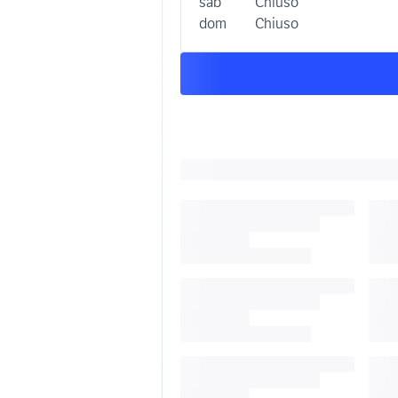
sab
Chiuso
dom
Chiuso