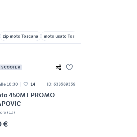
zip moto Toscana
moto usato Toscana
moto usate empoli
m
E SCOOTER
lle 10:30
14
ID: 633589359
oto 450MT PROMO
APOVIC
ore (LU)
0 €