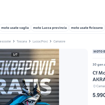
moto usate vaglia
moto Lucca provincia
moto usate fivizzano
e scooter
Toscana
Lucca (Prov)
Camaiore
MOTO 
1/7
30 gen a
Cf M
AKR
Camai
5.99