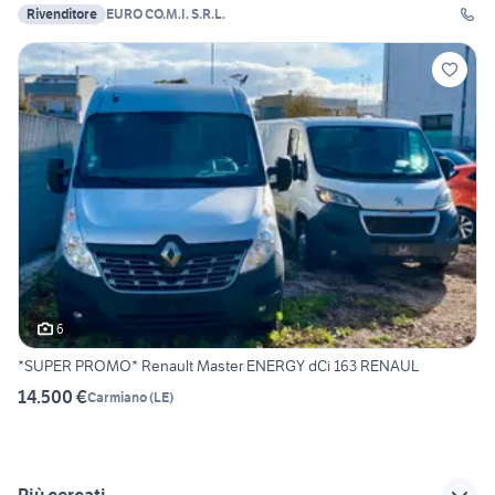
Rivenditore
EURO CO.M.I. S.R.L.
6
*SUPER PROMO* Renault Master ENERGY dCi 163 RENAUL
14.500 €
Carmiano
(
LE
)