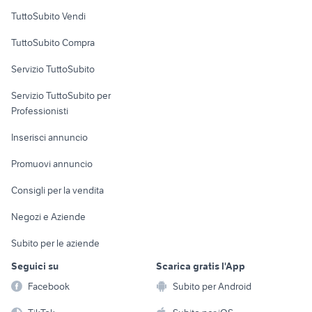
Case vacanza
TuttoSubito Vendi
Uffici e Locali
TuttoSubito Compra
commerciali
Servizio TuttoSubito
elettronica
per la casa e la
sports e hobby
Servizio TuttoSubito per
persona
Informatica
Animali
Professionisti
Arredamento e
Console e
Accessori per
Casalinghi
Inserisci annuncio
Videogiochi
animali
Elettrodomestici
Promuovi annuncio
Audio/Video
Musica e Film
Giardino e Fai da te
Consigli per la vendita
Fotografia
Libri e Riviste
Abbigliamento e
Negozi e Aziende
Telefonia
Strumenti Musicali
Accessori
Subito per le aziende
Sports
Tutto per i bambini
Seguici su
Scarica gratis l'App
Biciclette
Facebook
Subito per Android
Collezionismo