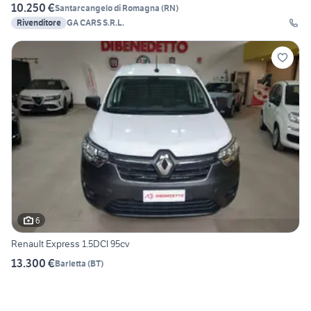
10.250 €
Santarcangelo di Romagna
(
RN
)
Rivenditore
GA CARS S.R.L.
6
Renault Express 1.5DCI 95cv
13.300 €
Barletta
(
BT
)