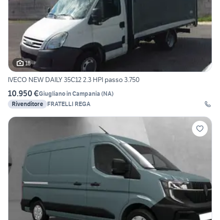
18
IVECO NEW DAILY 35C12 2.3 HPI passo 3.750
10.950 €
Giugliano in Campania
(
NA
)
Rivenditore
FRATELLI REGA