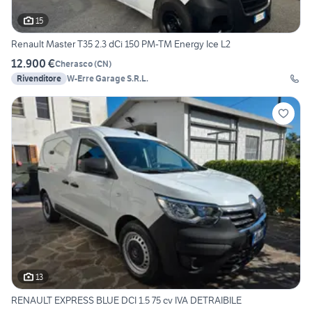
15
Renault Master T35 2.3 dCi 150 PM-TM Energy Ice L2
12.900 €
Cherasco
(
CN
)
Rivenditore
W-Erre Garage S.R.L.
13
RENAULT EXPRESS BLUE DCI 1.5 75 cv IVA DETRAIBILE