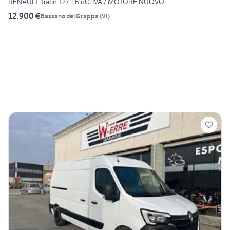
RENAULT Trafic T27 1.6 dCi IVA / MOTORE NUOVO
12.900 €
Bassano del Grappa
(
VI
)