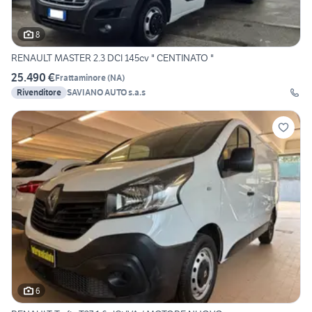
8
RENAULT MASTER 2.3 DCI 145cv " CENTINATO "
25.490 €
Frattaminore
(
NA
)
Rivenditore
SAVIANO AUTO s.a.s
6