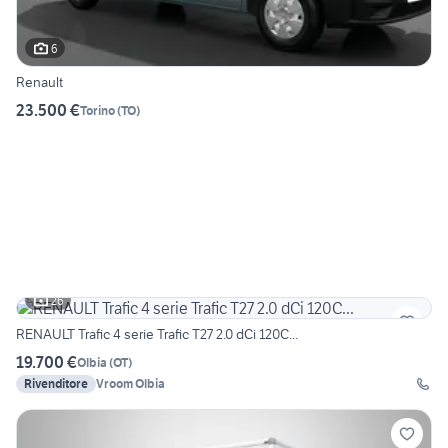
6
Renault
23.500 €
Torino
(
TO
)
26
RENAULT Trafic 4 serie Trafic T27 2.0 dCi 120C...
19.700 €
Olbia
(
OT
)
Rivenditore
Vroom Olbia