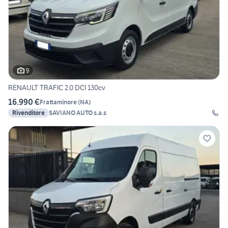
9
RENAULT TRAFIC 2.0 DCI 130cv
16.990 €
Frattaminore
(
NA
)
Rivenditore
SAVIANO AUTO s.a.s