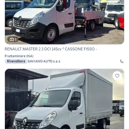
8
RENAULT MASTER 2.3 DCI 145cv " CASSONE FISSO -
Frattaminore
(
NA
)
Rivenditore
SAVIANO AUTO s.a.s