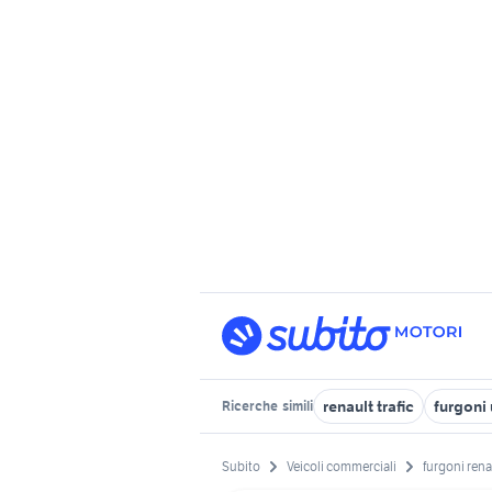
renault trafic
furgoni
Ricerche
simili
Subito
Veicoli commerciali
furgoni rena