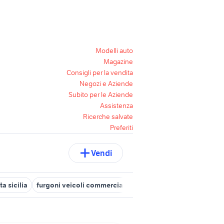
Modelli auto
Magazine
Consigli per la vendita
Negozi e Aziende
Subito per le Aziende
Assistenza
Ricerche salvate
Preferiti
Vendi
a sicilia
furgoni veicoli commerciali Campania
furgoni usati p