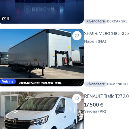
5
Rivenditore
BERCAR SRL
SEMIRIMORCHIO KOG
Napoli
(
NA
)
Vetrina
Rivenditore
DOMENICO 
RENAULT Trafic T27 2.
17.500 €
Verona
(
VR
)