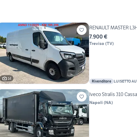
RENAULT MASTER L3H2 
7.900 €
Treviso
(
TV
)
14
Rivenditore
LUISETTO AUT
Iveco Stralis 310 Cass
Napoli
(
NA
)