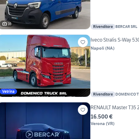
16
Rivenditore
BERCAR SRL
Iveco Stralis S-Way 53
Napoli
(
NA
)
Vetrina
Rivenditore
DOMENICO 
RENAULT Master T35 2.
16.500 €
Verona
(
VR
)