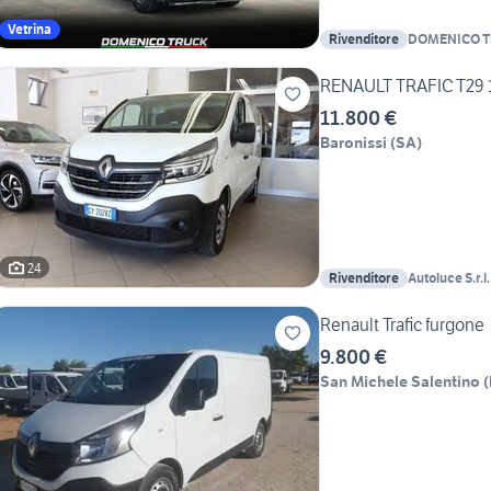
Vetrina
Rivenditore
DOMENICO 
RENAULT TRAFIC T29 
11.800 €
Baronissi
(
SA
)
24
Rivenditore
Autoluce S.r.l.
Renault Trafic furgone
9.800 €
San Michele Salentino
(