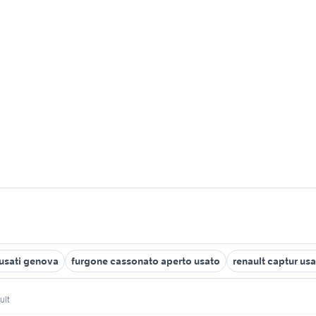
 usati genova
furgone cassonato aperto usato
renault captur usat
ult