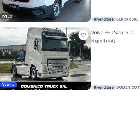
20
Rivenditore
BERCAR SRL
Volvo FH I-Save 500
Napoli
(
NA
)
Vetrina
Rivenditore
DOMENICO 