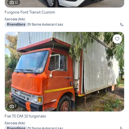
12
Furgone Ford Transit Custom
Cercola
(
NA
)
Rivenditore
Di Sarno Autocarri sas
7
Fiat 70 OM 10 furgonato
Cercola
(
NA
)
Rivenditore
Di Sarno Autocarri sas