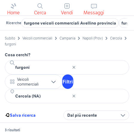
Home
Cerca
Vendi
Messaggi
furgone veicoli commerciali Avellino provincia
furgon
Ricerche
Subito
Veicoli commerciali
Campania
Napoli (Prov)
Cercola
furgoni
Cosa cerchi?
Veicoli
Filtri
commerciali
Salva ricerca
Dal più recente
3 risultati