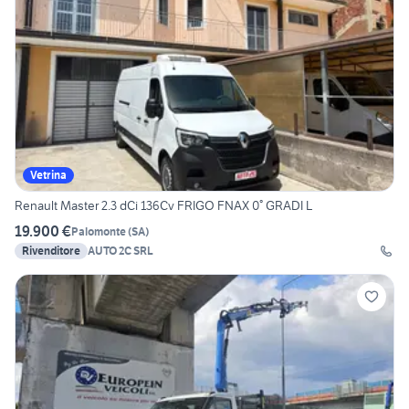
Vetrina
Renault Master 2.3 dCi 136Cv FRIGO FNAX 0° GRADI L
19.900 €
Palomonte
(
SA
)
Rivenditore
AUTO 2C SRL