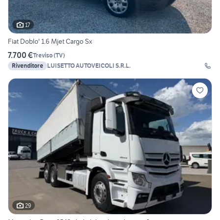
17
Fiat Doblo' 1.6 Mjet Cargo Sx
7.700 €
Treviso
(
TV
)
Rivenditore
LUISETTO AUTOVEICOLI S.R.L.
29