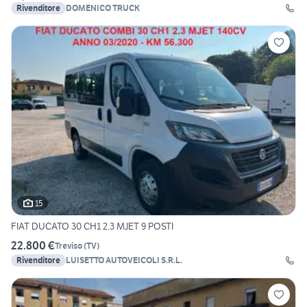
Rivenditore
DOMENICO TRUCK
15
FIAT DUCATO 30 CH1 2.3 MJET 9 POSTI
22.800 €
Treviso
(
TV
)
Rivenditore
LUISETTO AUTOVEICOLI S.R.L.