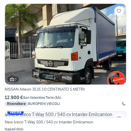
7
NISSAN Atleon 35.15 3.0 CENTINATO 5 METRI
12.900 €
San Valentino Torio
(
SA
)
Rivenditore
EUROPEIN VEICOLI
Vetrina
New Iveco T-Way 500 / 540 cv Intarder Emilcamion
Napoli
(
NA
)