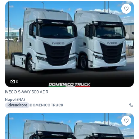
8
IVECO S-WAY 500 ADR
Napoli
(
NA
)
Rivenditore
DOMENICO TRUCK