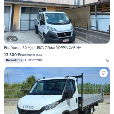
19
Fiat Ducato 2.0 Mjet 115CV 7 Posti DOPPIA CABINA
13.800 €
Palomonte
(
SA
)
Rivenditore
AUTO 2C SRL