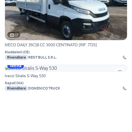
17
IVECO DAILY 35C18 CC 3000 CENTINATO [RIF: 7725]
Maddaloni
(
CE
)
Rivenditore
RENT BULL S.R.L.
Vetrina
Iveco Stralis S-Way 530
Napoli
(
NA
)
Rivenditore
DOMENICO TRUCK