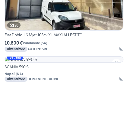
20
Fiat Doblo 1.6 Mjet 105cv XL MAXI ALLESTITO
10.800 €
Palomonte
(
SA
)
Rivenditore
AUTO 2C SRL
Vetrina
SCANIA 590 S
Napoli
(
NA
)
Rivenditore
DOMENICO TRUCK