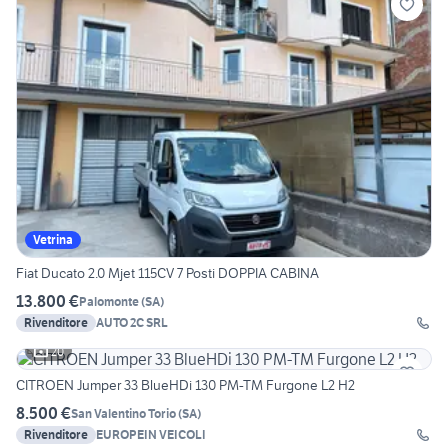
Vetrina
Fiat Ducato 2.0 Mjet 115CV 7 Posti DOPPIA CABINA
13.800 €
Palomonte
(
SA
)
Rivenditore
AUTO 2C SRL
20
CITROEN Jumper 33 BlueHDi 130 PM-TM Furgone L2 H2
8.500 €
San Valentino Torio
(
SA
)
Rivenditore
EUROPEIN VEICOLI