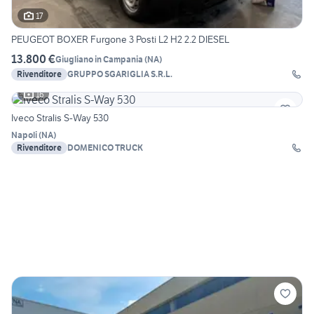
17
PEUGEOT BOXER Furgone 3 Posti L2 H2 2.2 DIESEL
13.800 €
Giugliano in Campania
(
NA
)
Rivenditore
GRUPPO SGARIGLIA S.R.L.
16
Iveco Stralis S-Way 530
Napoli
(
NA
)
Rivenditore
DOMENICO TRUCK