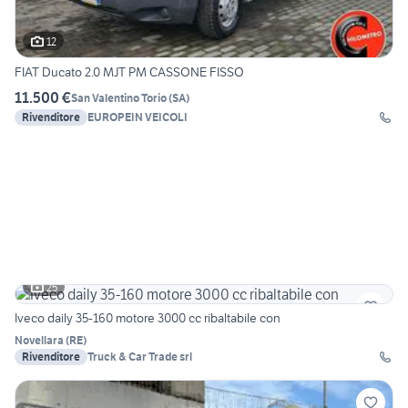
12
FIAT Ducato 2.0 MJT PM CASSONE FISSO
11.500 €
San Valentino Torio
(
SA
)
Rivenditore
EUROPEIN VEICOLI
25
Iveco daily 35-160 motore 3000 cc ribaltabile con
Novellara
(
RE
)
Rivenditore
Truck & Car Trade srl