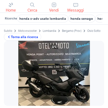
Home
Cerca
Vendi
Messaggi
honda x-adv usato lombardia
honda senago
honda 
Ricerche
Subito
Moto e scooter
Lombardia
Bergamo (Prov)
Osio Sotto
Torna alla ricerca
1/1