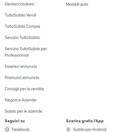
altro
Gestisci cookies
Modelli auto
sl350
ducati multistrada usata
Case vacanza
TuttoSubito Vendi
ktm 690 usato
xr 600
Uffici e Locali
piaggio ape 50
suzuki gsx s 750 usata
TuttoSubito Compra
commerciali
Servizio TuttoSubito
elettronica
per la casa e la
sports e hobby
Servizio TuttoSubito per
persona
Informatica
Animali
Professionisti
Arredamento e
Console e
Accessori per
Casalinghi
Inserisci annuncio
Videogiochi
animali
Elettrodomestici
Promuovi annuncio
Audio/Video
Musica e Film
Giardino e Fai da te
Consigli per la vendita
Fotografia
Libri e Riviste
Abbigliamento e
Negozi e Aziende
Telefonia
Strumenti Musicali
Accessori
Subito per le aziende
Sports
Tutto per i bambini
Seguici su
Scarica gratis l'App
Biciclette
Facebook
Subito per Android