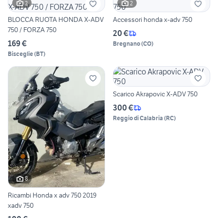
2
2
BLOCCA RUOTA HONDA X-ADV
Accessori honda x-adv 750
750 / FORZA 750
20 €
169 €
Bregnano
(
CO
)
Bisceglie
(
BT
)
Scarico Akrapovic X-ADV 750
300 €
Reggio di Calabria
(
RC
)
8
Ricambi Honda x adv 750 2019
xadv 750