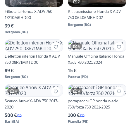
2
Filtro aria Honda X ADV 750
Kit trasmissione Honda X ADV
17210MKHD00
750 06406MKHD02
Bergamo
(
BG
)
39 €
Bergamo
(
BG
)
6
Deflettori inferiori Honda X ADV
Manuale Officina Italiano Honda
750 08R71MKTD00
Xadv 750 2021 2024
89 €
15 €
Bergamo
(
BG
)
Padova
(
PD
)
4
4
Scarico Arrow X-ADV 750 2017-
portapacchi GP honda x-adv
2020
750/forza 750 2021-2025
500 €
100 €
Bari
(
BA
)
Pianella
(
PE
)