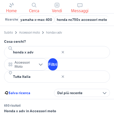
Home
Cerca
Vendi
Messaggi
yamaha x-max 400
honda nc750x accessori moto
a
Ricerche
Subito
Accessori moto
honda x adv
Cosa cerchi?
Accessori
Filtri
Moto
Salva ricerca
Dal più recente
650 risultati
Honda x adv in Accessori moto