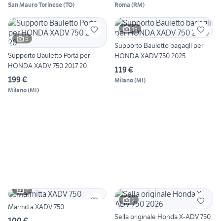
San Mauro Torinese
(
TO
)
Roma
(
RM
)
15
5
Supporto Bauletto bagagli per
Supporto Bauletto Porta per
HONDA XADV 750 2025
HONDA XADV 750 2017 20
119 €
199 €
Milano
(
MI
)
Milano
(
MI
)
2
2
Marmitta XADV 750
Sella originale Honda X-ADV 750
100 €