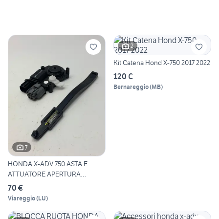
2
Kit Catena Hond X-750 2017 2022
120 €
Bernareggio
(
MB
)
7
HONDA X-ADV 750 ASTA E
ATTUATORE APERTURA
CHIUSURA
70 €
Viareggio
(
LU
)