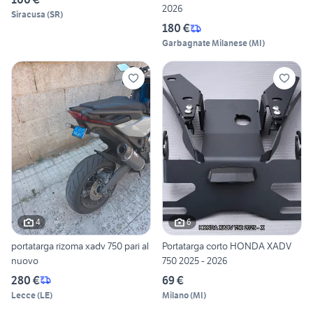
2026
Siracusa
(
SR
)
180 €
Garbagnate Milanese
(
MI
)
4
6
portatarga rizoma xadv 750 pari al
Portatarga corto HONDA XADV
nuovo
750 2025 - 2026
280 €
69 €
Lecce
(
LE
)
Milano
(
MI
)