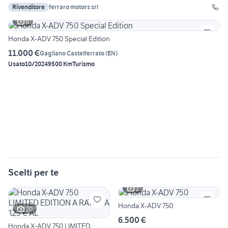
Rivenditore
ferraro motors srl
6
Honda X-ADV 750 Special Edition
11.000 €
Gagliano Castelferrato
(
EN
)
Usato
10/2024
9500 Km
Turismo
Scelti per te
2
Honda X-ADV 750
20
6.500 €
Honda X-ADV 750 LIMITED