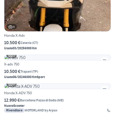
6
Honda X-Adv
10.500 €
Catania
(
CT
)
Usato
03/2025
6000 Km
3
X-adv 750
10.500 €
Trapani
(
TP
)
Usato
06/2024
6000 Km
Sport
9
Honda X-ADV 750
12.990 €
Barcellona Pozzo di Gotto
(
ME
)
Nuovo
Scooter
Rivenditore
MOTORLAND by Arpax