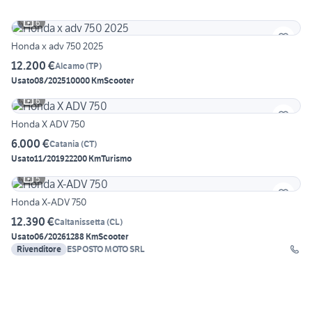
6
Honda x adv 750 2025
12.200 €
Alcamo
(
TP
)
Usato
08/2025
10000 Km
Scooter
6
Honda X ADV 750
6.000 €
Catania
(
CT
)
Usato
11/2019
22200 Km
Turismo
5
Honda X-ADV 750
12.390 €
Caltanissetta
(
CL
)
Usato
06/2026
1288 Km
Scooter
Rivenditore
ESPOSTO MOTO SRL