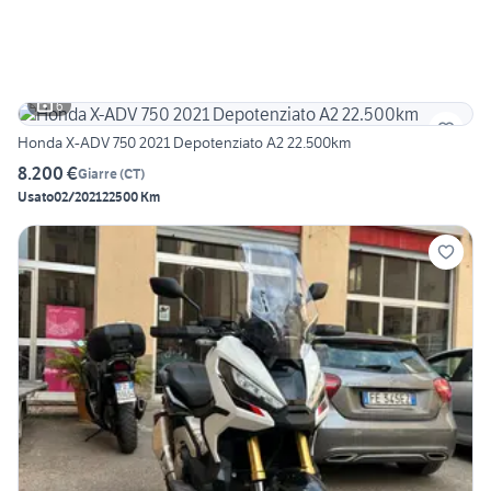
6
Honda X-ADV 750 2021 Depotenziato A2 22.500km
8.200 €
Giarre
(
CT
)
Usato
02/2021
22500 Km