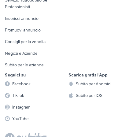
Servizio TuttoSubito per
persona
Informatica
Animali
Professionisti
Arredamento e
Console e
Accessori per
Casalinghi
Inserisci annuncio
Videogiochi
animali
Elettrodomestici
Promuovi annuncio
Audio/Video
Musica e Film
Giardino e Fai da te
Consigli per la vendita
Fotografia
Libri e Riviste
Abbigliamento e
Negozi e Aziende
Telefonia
Strumenti Musicali
Accessori
Subito per le aziende
Sports
Tutto per i bambini
Seguici su
Scarica gratis l'App
Biciclette
Facebook
Subito per Android
Collezionismo
TikTok
Subito per iOS
Instagram
YouTube