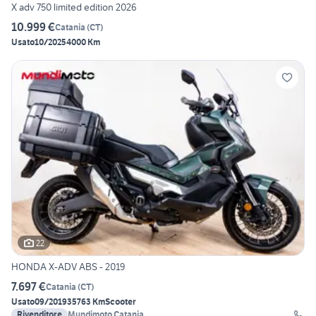
X adv 750 limited edition 2026
10.999 €
Catania
(
CT
)
Usato
10/2025
4000 Km
22
HONDA X-ADV ABS - 2019
7.697 €
Catania
(
CT
)
Usato
09/2019
35763 Km
Scooter
Rivenditore
Mundimoto Catania