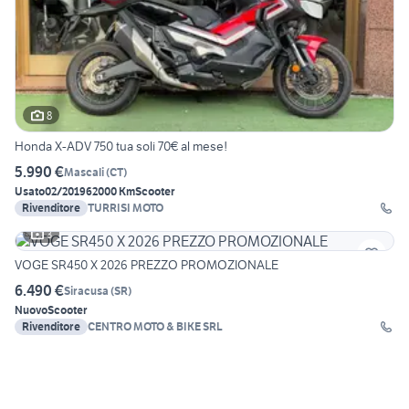
8
Honda X-ADV 750 tua soli 70€ al mese!
5.990 €
Mascali
(
CT
)
Usato
02/2019
62000 Km
Scooter
Rivenditore
TURRISI MOTO
3
VOGE SR450 X 2026 PREZZO PROMOZIONALE
6.490 €
Siracusa
(
SR
)
Nuovo
Scooter
Rivenditore
CENTRO MOTO & BIKE SRL