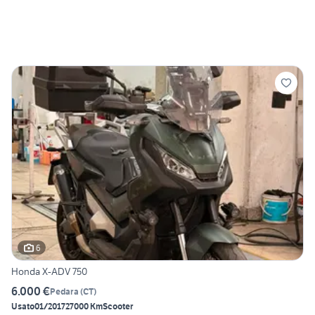
6
Honda X-ADV 750
6.000 €
Pedara
(
CT
)
Usato
01/2017
27000 Km
Scooter