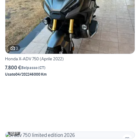
3
Honda X-ADV 750 (Aprile 2022)
7.800 €
Belpasso
(
CT
)
Usato
04/2022
46000 Km
5