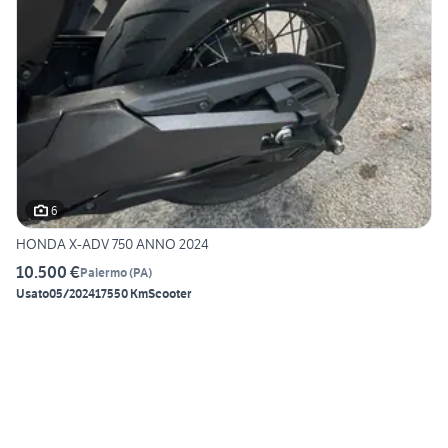
6
HONDA X-ADV 750 ANNO 2024
10.500 €
Palermo
(
PA
)
Usato
05/2024
17550 Km
Scooter