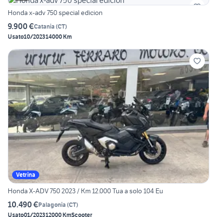
Honda x-adv 750 special edicion
9.900 €
Catania
(
CT
)
Usato
10/2023
14000 Km
Vetrina
Honda X-ADV 750 2023 / Km 12.000 Tua a solo 104 Eu
10.490 €
Palagonia
(
CT
)
Usato
01/2023
12000 Km
Scooter