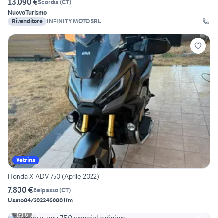
13.090 €
Scordia
(
CT
)
Nuovo
Turismo
Rivenditore
INFINITY MOTO SRL
Vetrina
Honda X-ADV 750 (Aprile 2022)
7.800 €
Belpasso
(
CT
)
Usato
04/2022
46000 Km
6