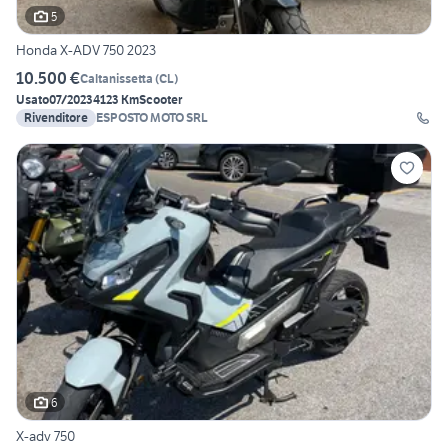
5
Honda X-ADV 750 2023
10.500 €
Caltanissetta
(
CL
)
Usato
07/2023
4123 Km
Scooter
Rivenditore
ESPOSTO MOTO SRL
6
X-adv 750