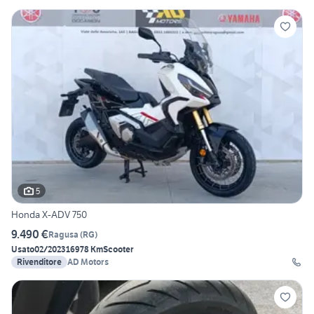
5
Honda X-ADV 750
9.490 €
Ragusa
(
RG
)
Usato
02/2023
16978 Km
Scooter
Rivenditore
AD Motors