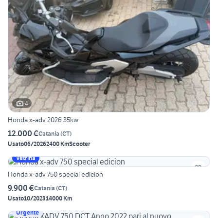
4
Honda x-adv 2026 35kw
12.000 €
Catania
(
CT
)
Usato
06/2026
2400 Km
Scooter
Vetrina
Honda x-adv 750 special edicion
9.900 €
Catania
(
CT
)
Usato
10/2023
14000 Km
Urgente