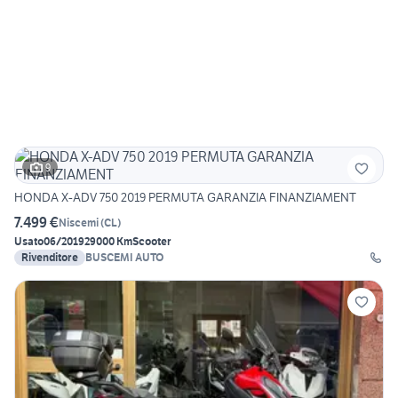
9
HONDA X-ADV 750 2019 PERMUTA GARANZIA FINANZIAMENT
7.499 €
Niscemi
(
CL
)
Usato
06/2019
29000 Km
Scooter
Rivenditore
BUSCEMI AUTO