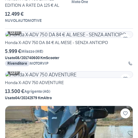
Moto One
EDITION A RATE DA 125 € AL
12.499 €
NUVOLAUTOMOTIVE
11
Honda X-ADV 750 DA 84 € AL MESE - SENZA ANTICIPO
5.999 €
Milazzo
(
ME
)
Usato
08/2017
40600 Km
Scooter
Rivenditore
MOTORVIP
6
Honda X-ADV 750 ADVENTURE
13.500 €
Agrigento
(
AG
)
Usato
04/2024
2579 Km
Altro