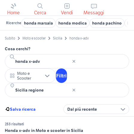
Home
Cerca
Vendi
Messaggi
honda marsala
honda modica
honda pachino
ho
Ricerche
Subito
Moto e scooter
Sicilia
honda x-adv
Cosa cerchi?
Moto e
Filtri
Scooter
Salva ricerca
Dal più recente
253 risultati
Honda x-adv in Moto e scooter in Sicilia