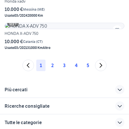
Honda xadv
10.000 €
Messina
(
ME
)
Usato
03/2024
20000 Km
5
HONDA X-ADV 750
10.000 €
Catania
(
CT
)
Usato
03/2021
31000 Km
Altro
1
2
3
4
5
Più cercati
Correlati
Richerche simili
Suggerimenti
Ricerche consigliate
honda calatabiano
honda carini
honda xadv
honda grotteria
honda 1982
honda varadero
honda bagheria
honda aprilia
Tutte le categorie
moto Sicilia
honda breeze
honda lentini
honda loro ciuffenna
parabrezza honda