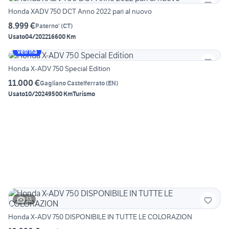
Honda XADV 750 DCT Anno 2022 pari al nuovo
8.999 €
Paterno'
(
CT
)
Usato
04/2022
16600 Km
Vetrina
Honda X-ADV 750 Special Edition
11.000 €
Gagliano Castelferrato
(
EN
)
Usato
10/2024
9500 Km
Turismo
13
Honda X-ADV 750 DISPONIBILE IN TUTTE LE COLORAZION