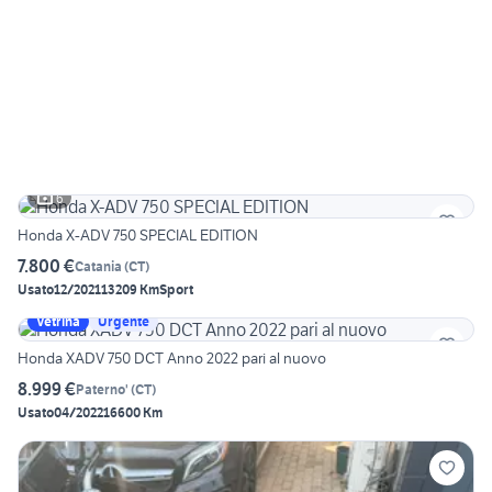
6
Honda X-ADV 750 SPECIAL EDITION
7.800 €
Catania
(
CT
)
Usato
12/2021
13209 Km
Sport
Vetrina
Urgente
Honda XADV 750 DCT Anno 2022 pari al nuovo
8.999 €
Paterno'
(
CT
)
Usato
04/2022
16600 Km