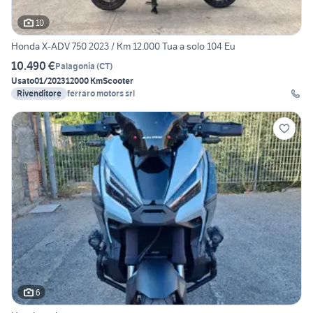
10
Honda X-ADV 750 2023 / Km 12.000 Tua a solo 104 Eu
10.490 €
Palagonia
(
CT
)
Usato
01/2023
12000 Km
Scooter
Rivenditore
ferraro motors srl
6