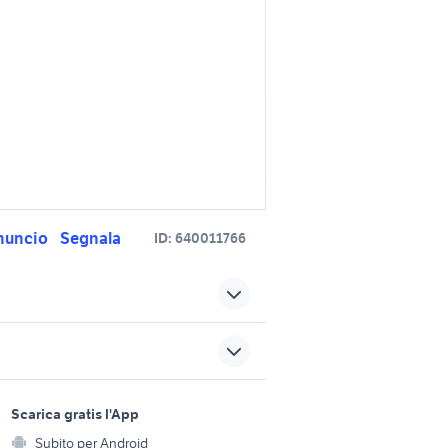
nuncio
Segnala
ID:
640011766
honda como e provincia
honda morbegno
350
xbox limited edition
sports e hobby
a
Scarica gratis l'App
i moto
ps4 pro limited edition
Animali
Subito per Android