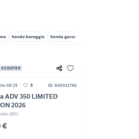
nno
honda bareggio
honda gavardo
honda meda
honda ge
E SCOOTER
lle 09:25
5
ID: 640011766
a ADV 350 LIMITED
ION 2026
Sotto (BG)
0 €