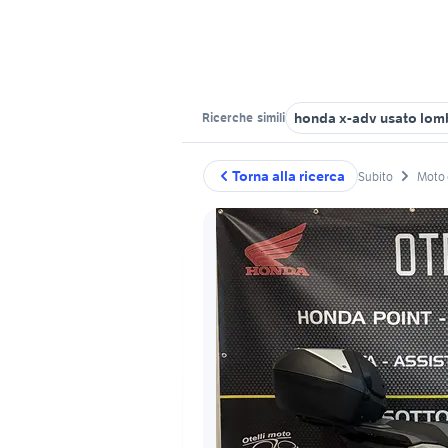
honda x-adv usato lom
Ricerche
simili
Torna alla ricerca
Subito
Moto 