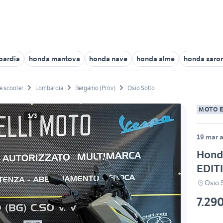
bardia
honda mantova
honda nave
honda alme
honda saro
e scooter
Lombardia
Bergamo (Prov)
Osio Sotto
MOTO 
1/3
19 mar a
Hond
EDIT
Osio 
7.29