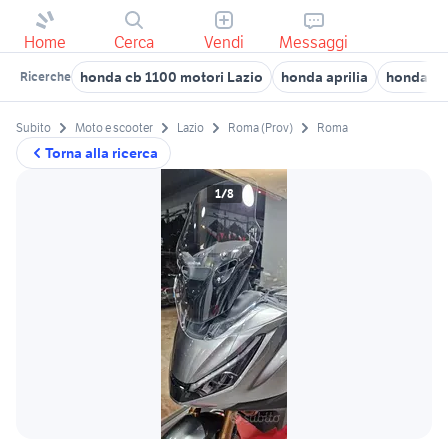
Home
Cerca
Vendi
Messaggi
honda cb 1100 motori Lazio
honda aprilia
honda sa
Ricerche
Subito
Moto e scooter
Lazio
Roma (Prov)
Roma
Torna alla ricerca
1/8