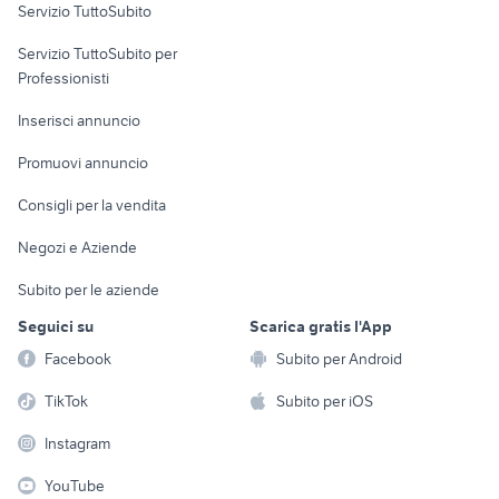
Servizio TuttoSubito
elettronica
per la casa e la
sports e hobby
Servizio TuttoSubito per
persona
Informatica
Animali
Professionisti
Arredamento e
Console e
Accessori per
Casalinghi
Inserisci annuncio
Videogiochi
animali
Elettrodomestici
Promuovi annuncio
Audio/Video
Musica e Film
Giardino e Fai da te
Consigli per la vendita
Fotografia
Libri e Riviste
Abbigliamento e
Negozi e Aziende
Telefonia
Strumenti Musicali
Accessori
Subito per le aziende
Sports
Tutto per i bambini
Seguici su
Scarica gratis l'App
Biciclette
Facebook
Subito per Android
Collezionismo
TikTok
Subito per iOS
Instagram
YouTube