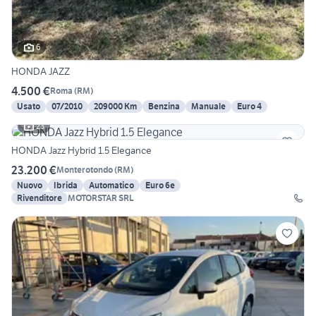
6
HONDA JAZZ
4.500 €
Roma
(
RM
)
Usato
07/2010
209000 Km
Benzina
Manuale
Euro 4
23
HONDA Jazz Hybrid 1.5 Elegance
23.200 €
Monterotondo
(
RM
)
Nuovo
Ibrida
Automatico
Euro 6e
Rivenditore
MOTORSTAR SRL