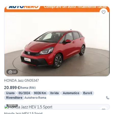
10
HONDA Jazz GN05347
20.899 €
Roma
(
RM
)
Usato
01/2024
9026 Km
Ibrida
Automatico
Euro 6
Rivenditore
Autohero Roma
16
Honda Jazz HEV 1.5 Sport