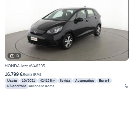
10
HONDA Jazz VV46205
16.799 €
Roma
(
RM
)
Usato
10/2021
42412 Km
Ibrida
Automatico
Euro 6
Rivenditore
Autohero Roma