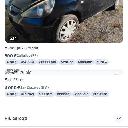
6
Honda jazz benzina
600 €
Colfelice
(
FR
)
Usato
03/2004
216555 Km
Benzina
Manuale
Euro 4
6
Fiat 126 bis
4.000 €
San Cesareo
(
RM
)
Usato
01/1989
5000 Km
Benzina
Manuale
Pre-Euro
Più cercati