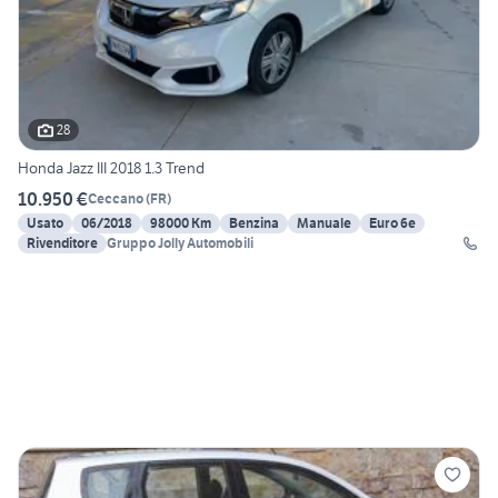
28
Honda Jazz III 2018 1.3 Trend
10.950 €
Ceccano
(
FR
)
Usato
06/2018
98000 Km
Benzina
Manuale
Euro 6e
Rivenditore
Gruppo Jolly Automobili