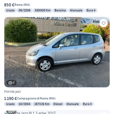
850 €
Roma
(
RM
)
Usato
09/2006
388000 Km
Benzina
Manuale
Euro 4
6
Honda jazz
1.190 €
Campagnano di Roma
(
RM
)
Usato
10/2004
267326 Km
Diesel
Manuale
Euro 3
6