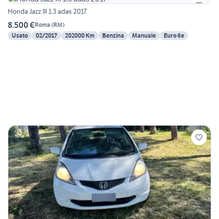
Honda Jazz III 1.3 adas 2017
8.500 €
Roma
(
RM
)
Usato
02/2017
202000 Km
Benzina
Manuale
Euro 6e