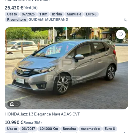
26.430 €
Rieti
(
RI
)
Usato
07/2026
1 Km
Ibrida
Manuale
Euro 6
Rivenditore
GUIDAMI MULTIBRAND
15
HONDA Jazz 1.3 Elegance Navi ADAS CVT
10.990 €
Roma
(
RM
)
Usato
06/2017
104000 Km
Benzina
Automatico
Euro 6