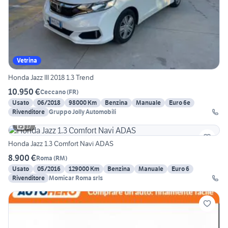
Vetrina
Honda Jazz III 2018 1.3 Trend
10.950 €
Ceccano
(
FR
)
Usato
06/2018
98000 Km
Benzina
Manuale
Euro 6e
Rivenditore
Gruppo Jolly Automobili
17
Honda Jazz 1.3 Comfort Navi ADAS
8.900 €
Roma
(
RM
)
Usato
05/2016
129000 Km
Benzina
Manuale
Euro 6
Rivenditore
Momicar Roma srls