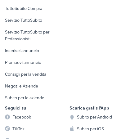
Uffici e Locali
TuttoSubito Compra
commerciali
Servizio TuttoSubito
elettronica
per la casa e la
sports e hobby
Servizio TuttoSubito per
persona
Informatica
Animali
Professionisti
Arredamento e
Console e
Accessori per
Casalinghi
Inserisci annuncio
Videogiochi
animali
Elettrodomestici
Promuovi annuncio
Audio/Video
Musica e Film
Giardino e Fai da te
Consigli per la vendita
Fotografia
Libri e Riviste
Abbigliamento e
Negozi e Aziende
Telefonia
Strumenti Musicali
Accessori
Subito per le aziende
Sports
Tutto per i bambini
Seguici su
Scarica gratis l'App
Biciclette
Facebook
Subito per Android
Collezionismo
TikTok
Subito per iOS