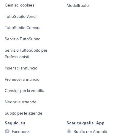
altro
Gestisci cookies
Modelli auto
sh 125 in sicilia
ducati multistrada usata
Case vacanza
TuttoSubito Vendi
moto usate trapani e provincia
suzuki gsx s 750 usata
Uffici e Locali
yamaha x-max 400
xr 600
TuttoSubito Compra
commerciali
Servizio TuttoSubito
elettronica
per la casa e la
sports e hobby
Servizio TuttoSubito per
persona
Informatica
Animali
Professionisti
Arredamento e
Console e
Accessori per
Casalinghi
Inserisci annuncio
Videogiochi
animali
Elettrodomestici
Promuovi annuncio
Audio/Video
Musica e Film
Giardino e Fai da te
Consigli per la vendita
Fotografia
Libri e Riviste
Abbigliamento e
Negozi e Aziende
Telefonia
Strumenti Musicali
Accessori
Subito per le aziende
Sports
Tutto per i bambini
Seguici su
Scarica gratis l'App
Biciclette
Facebook
Subito per Android