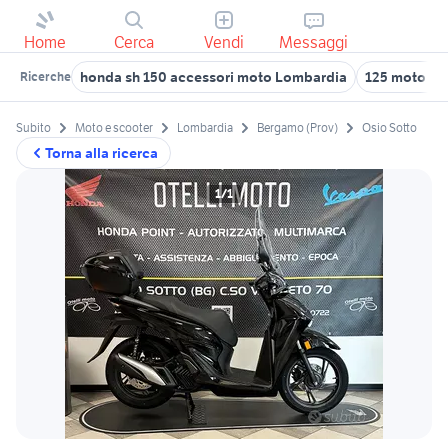
Home
Cerca
Vendi
Messaggi
honda sh 150 accessori moto Lombardia
125 moto Va
Ricerche
Subito
Moto e scooter
Lombardia
Bergamo (Prov)
Osio Sotto
Torna alla ricerca
1/1