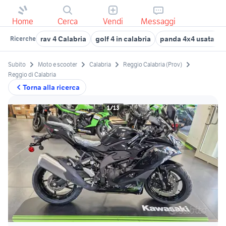
Home
Cerca
Vendi
Messaggi
rav 4 Calabria
golf 4 in calabria
panda 4x4 usata reg
Ricerche
Subito
Moto e scooter
Calabria
Reggio Calabria (Prov)
Reggio di Calabria
Torna alla ricerca
1/13