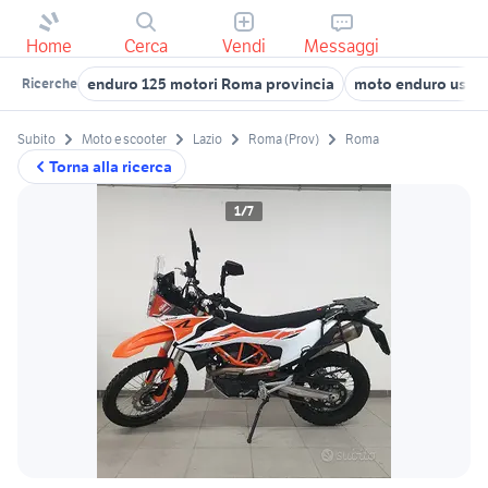
Home
Cerca
Vendi
Messaggi
enduro 125 motori Roma provincia
moto enduro usate
Ricerche
Subito
Moto e scooter
Lazio
Roma (Prov)
Roma
Torna alla ricerca
1/7