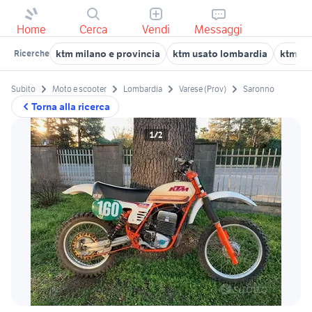
Home
Cerca
Vendi
Messaggi
ktm milano e provincia
ktm usato lombardia
ktm be
Ricerche
Subito
Moto e scooter
Lombardia
Varese (Prov)
Saronno
Torna alla ricerca
1/2