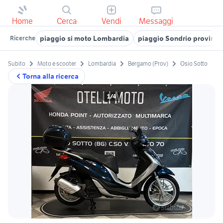
Home
Cerca
Vendi
Messaggi
piaggio si moto Lombardia
piaggio Sondrio provinci
Ricerche
Subito
Moto e scooter
Lombardia
Bergamo (Prov)
Osio Sotto
Torna alla ricerca
1/4