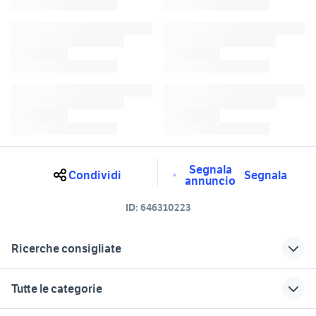
Segnala
Condividi
Segnala
annuncio
ID:
646310223
Ricerche consigliate
quad polaris Lombardia
quad polaris moto Lombardia
Tutte le categorie
cbr 1000 in lombardia
polaris moto Pavia provincia