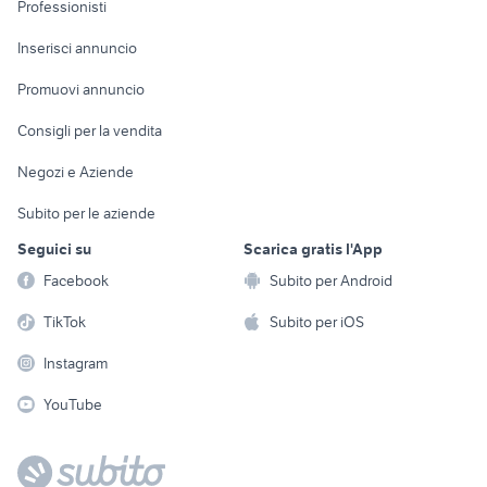
Informatica
Animali
Professionisti
Arredamento e
Console e
Accessori per
Casalinghi
Inserisci annuncio
Videogiochi
animali
Elettrodomestici
Promuovi annuncio
Audio/Video
Musica e Film
Giardino e Fai da te
Consigli per la vendita
Fotografia
Libri e Riviste
Abbigliamento e
Negozi e Aziende
Telefonia
Strumenti Musicali
Accessori
Subito per le aziende
Sports
Tutto per i bambini
Seguici su
Scarica gratis l'App
Biciclette
Facebook
Subito per Android
Collezionismo
TikTok
Subito per iOS
Instagram
YouTube