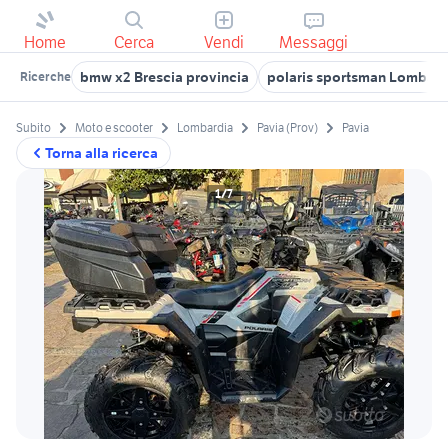
Home
Cerca
Vendi
Messaggi
bmw x2 Brescia provincia
polaris sportsman Lombard
Ricerche
Subito
Moto e scooter
Lombardia
Pavia (Prov)
Pavia
Torna alla ricerca
1/7