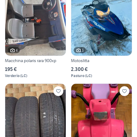
4
3
Macchina polaris rara 900xp
Motoslitta
195 €
2.300 €
Verderio
(
LC
)
Pasturo
(
LC
)