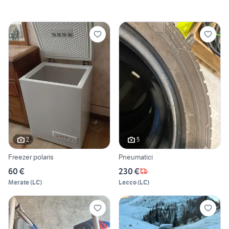
2
5
Freezer polaris
Pneumatici
60 €
230 €
Merate
(
LC
)
Lecco
(
LC
)