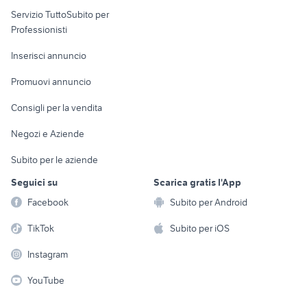
elettronica
per la casa e la
sports e hobby
Servizio TuttoSubito per
persona
Informatica
Animali
Professionisti
Arredamento e
Console e
Accessori per
Casalinghi
Inserisci annuncio
Videogiochi
animali
Elettrodomestici
Promuovi annuncio
Audio/Video
Musica e Film
Giardino e Fai da te
Consigli per la vendita
Fotografia
Libri e Riviste
Abbigliamento e
Negozi e Aziende
Telefonia
Strumenti Musicali
Accessori
Subito per le aziende
Sports
Tutto per i bambini
Seguici su
Scarica gratis l'App
Biciclette
Facebook
Subito per Android
Collezionismo
TikTok
Subito per iOS
Instagram
YouTube