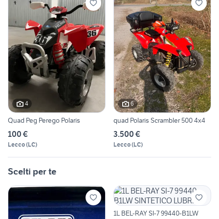
4
6
Quad Peg Perego Polaris
quad Polaris Scrambler 500 4x4
100 €
3.500 €
Lecco
(
LC
)
Lecco
(
LC
)
Scelti per te
1L BEL-RAY SI-7 99440-B1LW