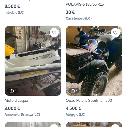
POLARIS-5 185/55 R15
8.500 €
30 €
Introbio
(
LC
)
Casatenovo
(
LC
)
2
5
Moto d'acqua
Quad Polaris Sportman 500
3.000 €
4.500 €
Annone di Brianza
(
LC
)
Moggio
(
LC
)