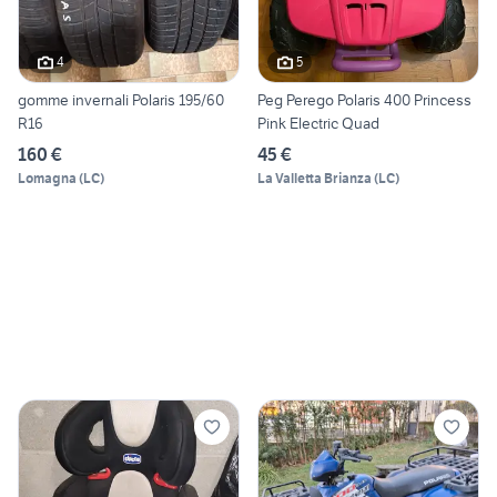
4
5
gomme invernali Polaris 195/60
Peg Perego Polaris 400 Princess
R16
Pink Electric Quad
160 €
45 €
Lomagna
(
LC
)
La Valletta Brianza
(
LC
)