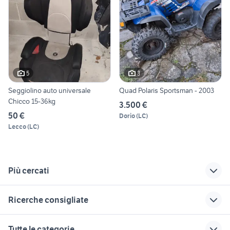
5
3
Seggiolino auto universale
Quad Polaris Sportsman - 2003
Chicco 15-36kg
3.500 €
50 €
Dorio
(
LC
)
Lecco
(
LC
)
Più cercati
Correlati
Richerche simili
Suggerimenti
Ricerche consigliate
polaris motori
polaris quad italia
auto usate pescara
Piemonte
moto
posto letto milano
microcar auto
nissan silvia
Tutte le categorie