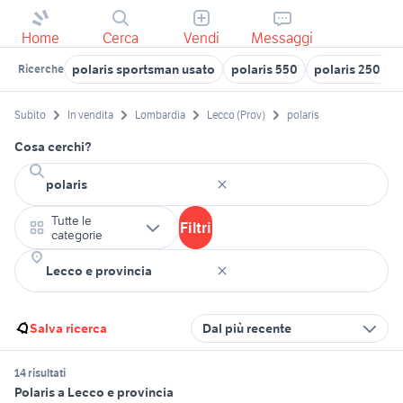
Home
Cerca
Vendi
Messaggi
polaris sportsman usato
polaris 550
polaris 250 mo
Ricerche
Subito
In vendita
Lombardia
Lecco (Prov)
polaris
Cosa cerchi?
Tutte le
Filtri
categorie
Salva ricerca
Dal più recente
14 risultati
Polaris a Lecco e provincia