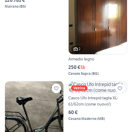
120.781 €
Mairano
(
BS
)
2
Armadio legno
250 €
Cenate Sopra
(
BG
)
Vetrina
Casco Ufo Intrepid taglia XL-
61/62cm (come nuovo!)
60 €
Cesano Maderno
(
MB
)