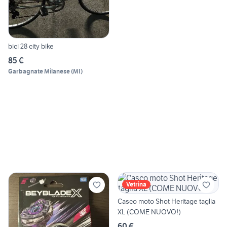
bici 28 city bike
85 €
Garbagnate Milanese
(
MI
)
Vetrina
Casco moto Shot Heritage taglia
XL (COME NUOVO!)
60 €