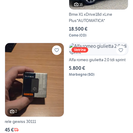
16
Bmw X1 xDrive18d xLine
Plus*AUTOMATICA*
18.500 €
Como
(
CO
)
Vetrina
Alfa romeo giulietta 2.0 tdi sprint
5.800 €
Morbegno
(
SO
)
2
rele gewiss 30111
45 €