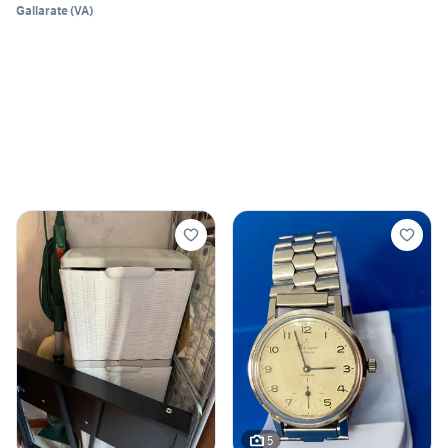
Gallarate
(
VA
)
5