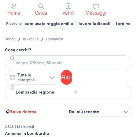
Home
Cerca
Vendi
Messaggi
auto usate reggio emilia
lavoro ladispoli
ford mon
Ricerche
Subito
In vendita
Lombardia
Cosa cerchi?
Tutte le
Filtri
categorie
Salva ricerca
Dal più recente
2.316.113 risultati
Annunci in Lombardia