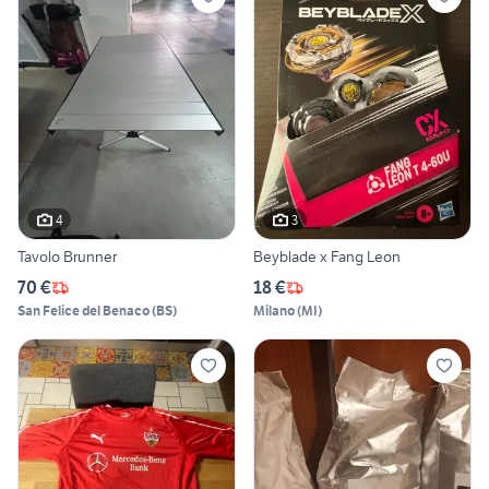
4
3
Tavolo Brunner
Beyblade x Fang Leon
70 €
18 €
San Felice del Benaco
(
BS
)
Milano
(
MI
)