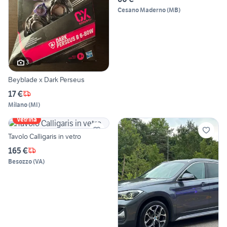
Cesano Maderno
(
MB
)
3
Beyblade x Dark Perseus
17 €
Milano
(
MI
)
Vetrina
Tavolo Calligaris in vetro
165 €
Besozzo
(
VA
)