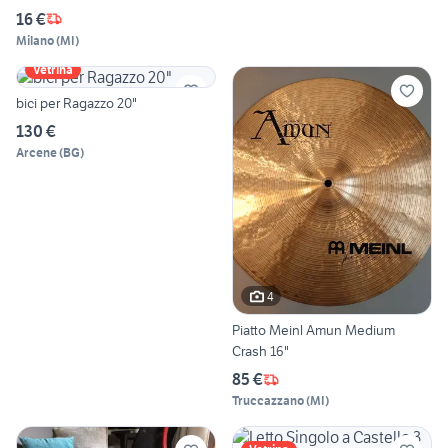
16 €
Milano
(
MI
)
Vetrina
bici per Ragazzo 20"
130 €
Arcene
(
BG
)
4
Piatto Meinl Amun Medium
Crash 16"
85 €
Truccazzano
(
MI
)