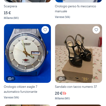
Scarpiera
Orologio perso fs meccanico
manuale
15 €
Varese
(
VA
)
Milano
(
MI
)
6
6
Orologio citizen eagle 7
Sandalo con tacco numero 37
automatico funzionante
20 €
Varese
(
VA
)
Milano
(
MI
)