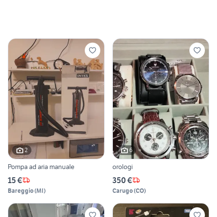
2
6
Pompa ad aria manuale
orologi
15 €
350 €
Bareggio
(
MI
)
Carugo
(
CO
)