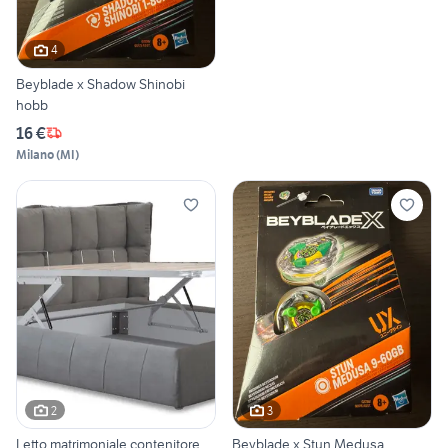
4
Beyblade x Shadow Shinobi
hobb
16 €
Milano
(
MI
)
2
3
Letto matrimoniale contenitore
Beyblade x Stun Medusa