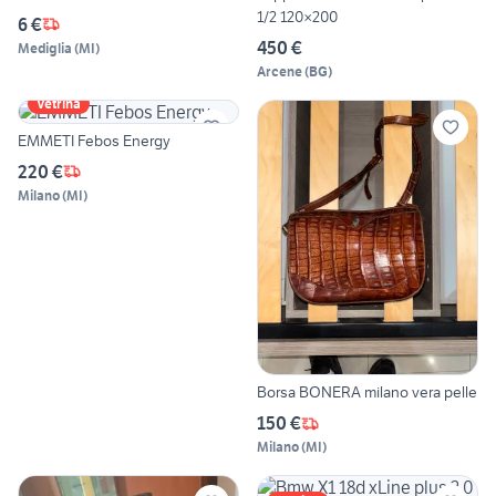
1/2 120×200
6 €
450 €
Mediglia
(
MI
)
Arcene
(
BG
)
Vetrina
EMMETI Febos Energy
220 €
Milano
(
MI
)
Borsa BONERA milano vera pelle
150 €
Milano
(
MI
)