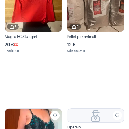
3
2
Maglia FC Stuttgart
Pellet per animali
20 €
12 €
Lodi
(
LO
)
Milano
(
MI
)
Operaio