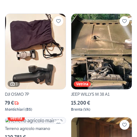
3
Vetrina
DJI OSMO 7P
JEEP WILLYS M 38 A1
79 €
15.200 €
Montichiari
(
BS
)
Brenta
(
VA
)
Vetrina
Terreno agricolo mairano