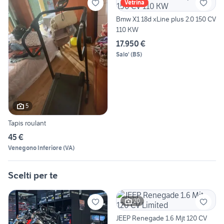
Vetrina
Bmw X1 18d xLine plus 2.0 150 CV
110 KW
17.950 €
Salo'
(
BS
)
5
Tapis roulant
45 €
Venegono Inferiore
(
VA
)
Scelti per te
20
JEEP Renegade 1.6 Mjt 120 CV