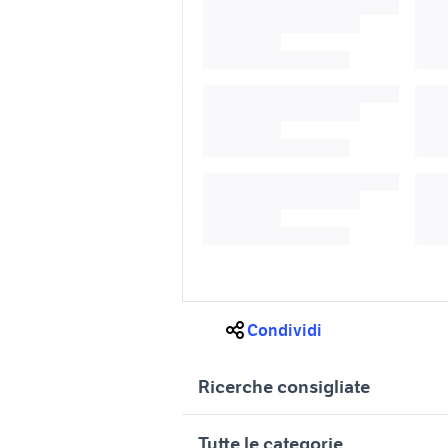
Condividi
Ricerche consigliate
honda crf 450 Calabria
honda cro
Tutte le categorie