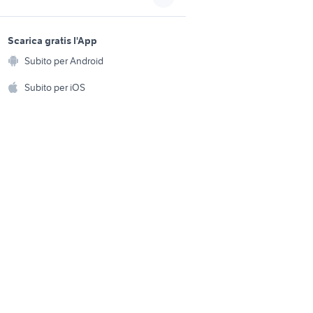
honda rizziconi
sports e hobby
450
a
Scarica gratis l'App
moto honda crf 450
Animali
Subito per Android
ento e
telaio honda crf
Accessori per animali
hi
Subito per iOS
2
honda crf450r
Musica e Film
omestici
harley davidson 883
Libri e Riviste
e Fai da te
Strumenti Musicali
amento e
ri
Sports
 i bambini
Biciclette
Collezionismo