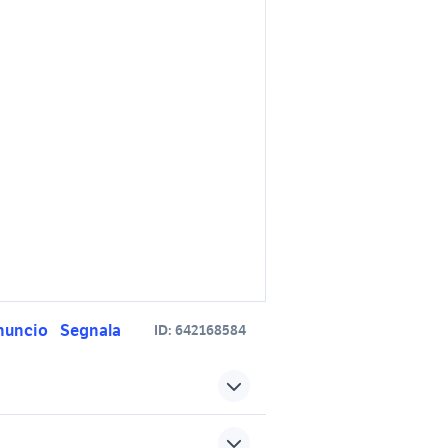
nuncio
Segnala
ID:
642168584
honda ciro' marina