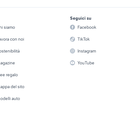
gio calabria e
honda catanzaro
honda crotone
lavoro e servizi
elettronica
per la casa e la
redmoto honda crf 
Seguici su
person
-max 400
honda valkyrie
Offerte di lavoro
Informatica
supermoto
hi siamo
Facebook
Arredam
duro 125 2t
honda crf 450 rx supermoto
mazda rx8 2022
etto
Servizi
Console e Videogiochi
Casaling
avora con noi
TikTok
f 450 moto
honda 2022
honda crosstar 202
 a schiera
Candidati in cerca di
Audio/Video
Elettrod
x s 750 usata
ostenibilità
xr 600
Instagram
cafe racer usate
lavoro
i
Fotografia
Giardino 
agazine
YouTube
Attrezzature di lavoro
Telefonia
Abbigli
dee regalo
Accesso
e altro
appa del sito
Tutto per
odelli auto