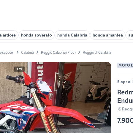
a ardore
honda soverato
honda Calabria
honda amantea
au
e scooter
Calabria
Reggio Calabria (Prov)
Reggio di Calabria
MOTO 
1/9
5 apr al
Redm
Endu
Reggio
7.90