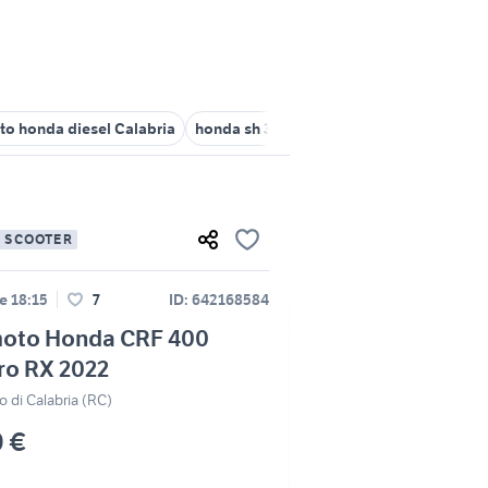
to honda diesel Calabria
honda sh 300 Calabria
honda tauriano
E SCOOTER
le 18:15
7
ID: 642168584
oto Honda CRF 400
ro RX 2022
 di Calabria (RC)
0 €