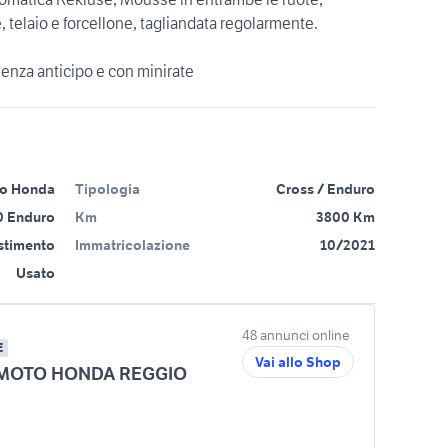
e, telaio e forcellone, tagliandata regolarmente.
senza anticipo e con minirate
o Honda
Tipologia
Cross / Enduro
0 Enduro
Km
3800 Km
estimento
Immatricolazione
10/2021
Usato
48 annunci online
E
Vai allo Shop
MOTO HONDA REGGIO