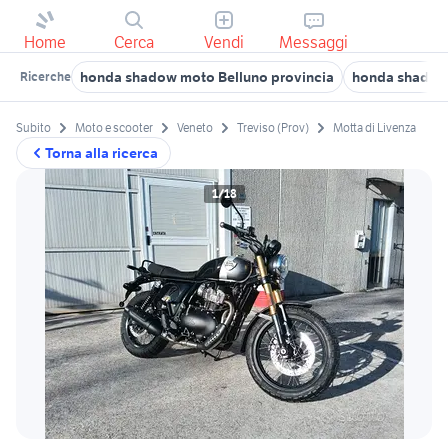
Home
Cerca
Vendi
Messaggi
honda shadow moto Belluno provincia
honda shadow 
Ricerche
Subito
Moto e scooter
Veneto
Treviso (Prov)
Motta di Livenza
Torna alla ricerca
1/18