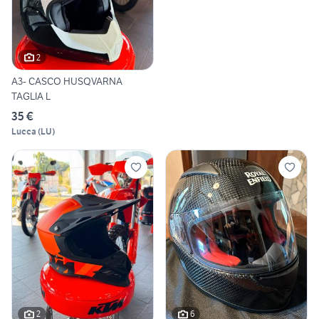
2
A3- CASCO HUSQVARNA
TAGLIA L
35 €
Lucca
(
LU
)
2
6