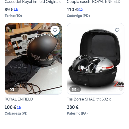
Casco Jet Royal Enfield Originale
Coppia caschi ROYAL ENFIELD
89 €
110 €
Torino
(
TO
)
Codevigo
(
PD
)
4
4
ROYAL ENFIELD
Tris Borse SHAD trk 502 x
100 €
280 €
Colceresa
(
VI
)
Palermo
(
PA
)