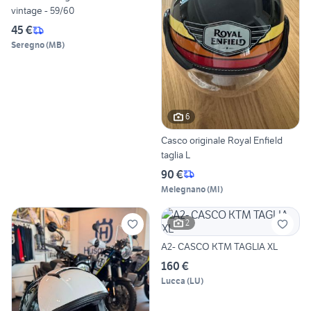
vintage - 59/60
45 €
Seregno
(
MB
)
6
Casco originale Royal Enfield
taglia L
90 €
Melegnano
(
MI
)
2
A2- CASCO KTM TAGLIA XL
160 €
Lucca
(
LU
)