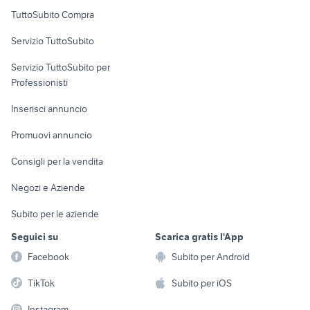
Uffici e Locali
TuttoSubito Compra
commerciali
Servizio TuttoSubito
elettronica
per la casa e la
sports e hobby
Servizio TuttoSubito per
persona
Informatica
Animali
Professionisti
Arredamento e
Console e
Accessori per
Casalinghi
Inserisci annuncio
Videogiochi
animali
Elettrodomestici
Promuovi annuncio
Audio/Video
Musica e Film
Giardino e Fai da te
Consigli per la vendita
Fotografia
Libri e Riviste
Abbigliamento e
Negozi e Aziende
Telefonia
Strumenti Musicali
Accessori
Subito per le aziende
Sports
Tutto per i bambini
Seguici su
Scarica gratis l'App
Biciclette
Facebook
Subito per Android
Collezionismo
TikTok
Subito per iOS
Instagram