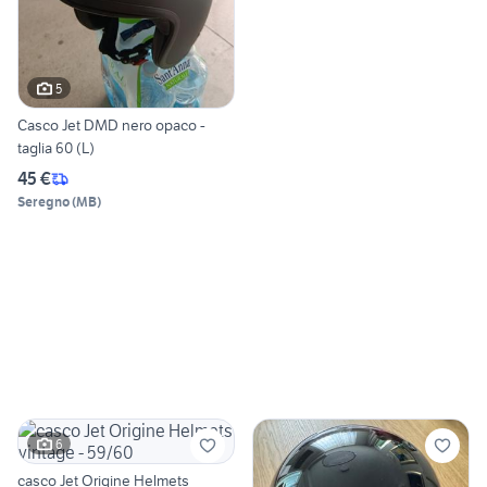
5
Casco Jet DMD nero opaco -
taglia 60 (L)
45 €
Seregno
(
MB
)
6
casco Jet Origine Helmets