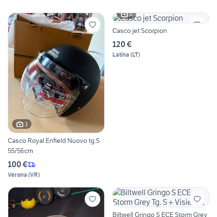
3
Casco jet Scorpion
120 €
Latina
(
LT
)
3
Casco Royal Enfield Nuovo tg.S
55/56cm
100 €
Verona
(
VR
)
Biltwell Gringo S ECE Storm Grey