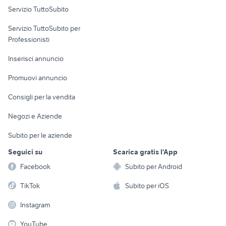
Servizio TuttoSubito
elettronica
per la casa e la
sports e hobby
Servizio TuttoSubito per
persona
Informatica
Animali
Professionisti
Arredamento e
Console e
Accessori per
Casalinghi
Inserisci annuncio
Videogiochi
animali
Elettrodomestici
Promuovi annuncio
Audio/Video
Musica e Film
Giardino e Fai da te
Consigli per la vendita
Fotografia
Libri e Riviste
Abbigliamento e
Negozi e Aziende
Telefonia
Strumenti Musicali
Accessori
Subito per le aziende
Sports
Tutto per i bambini
Seguici su
Scarica gratis l'App
Biciclette
Facebook
Subito per Android
Collezionismo
TikTok
Subito per iOS
Instagram
YouTube