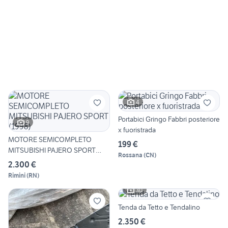
4
Portabici Gringo Fabbri posteriore
9
x fuoristrada
MOTORE SEMICOMPLETO
199 €
MITSUBISHI PAJERO SPORT
Rossana
(
CN
)
(1998)
2.300 €
Rimini
(
RN
)
30
Tenda da Tetto e Tendalino
2.350 €