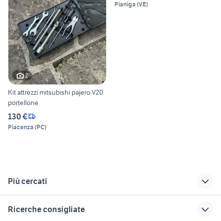
Pianiga
(
VE
)
2
Kit attrezzi mitsubishi pajero V20
portellone
130 €
Piacenza
(
PC
)
Più cercati
Correlati
Richerche simili
Suggerimenti
Ricerche consigliate
lada 4x4
auto 4x4 Sardegna
auto usate lecco