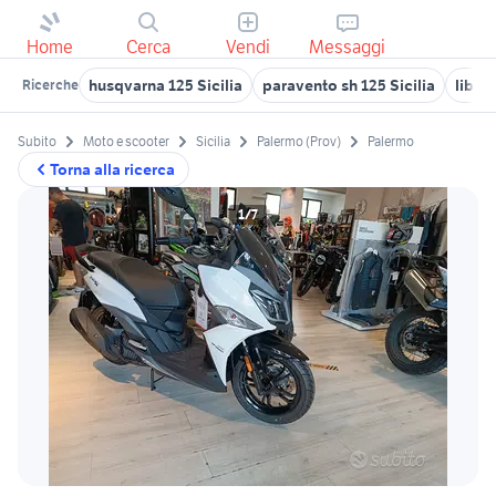
Home
Cerca
Vendi
Messaggi
husqvarna 125 Sicilia
paravento sh 125 Sicilia
liber
Ricerche
Subito
Moto e scooter
Sicilia
Palermo (Prov)
Palermo
Torna alla ricerca
1/7