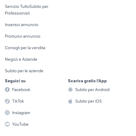
elettronica
per la casa e la
sports e hobby
Servizio TuttoSubito per
persona
Informatica
Animali
Professionisti
Arredamento e
Console e
Accessori per
Casalinghi
Inserisci annuncio
Videogiochi
animali
Elettrodomestici
Promuovi annuncio
Audio/Video
Musica e Film
Giardino e Fai da te
Consigli per la vendita
Fotografia
Libri e Riviste
Abbigliamento e
Negozi e Aziende
Telefonia
Strumenti Musicali
Accessori
Subito per le aziende
Sports
Tutto per i bambini
Seguici su
Scarica gratis l'App
Biciclette
Facebook
Subito per Android
Collezionismo
TikTok
Subito per iOS
Instagram
YouTube