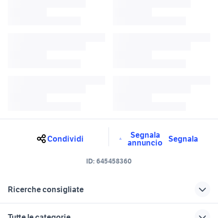
Segnala
Condividi
Segnala
annuncio
ID:
645458360
Ricerche consigliate
motore 125 usato palermo
sh 125 usato sicilia
Tutte le categorie