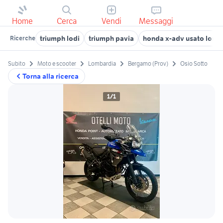
Home
Cerca
Vendi
Messaggi
triumph lodi
triumph pavia
honda x-adv usato lomb
Ricerche
Subito
Moto e scooter
Lombardia
Bergamo (Prov)
Osio Sotto
Torna alla ricerca
1/1