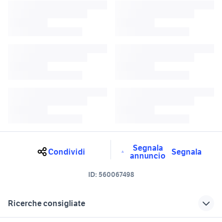
Segnala
Condividi
Segnala
annuncio
ID:
560067498
Ricerche consigliate
promo lancia y
playmobil knights