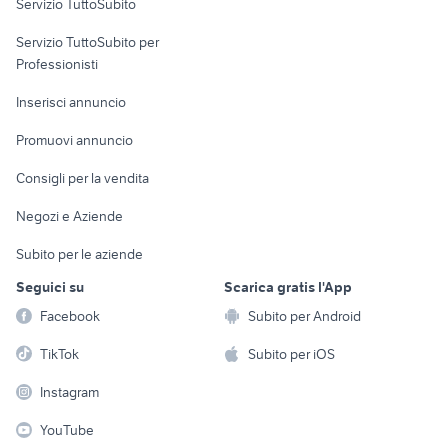
Servizio TuttoSubito
elettronica
per la casa e la
sports e hobby
Servizio TuttoSubito per
persona
Informatica
Animali
Professionisti
Arredamento e
Console e
Accessori per
Casalinghi
Inserisci annuncio
Videogiochi
animali
Elettrodomestici
Promuovi annuncio
Audio/Video
Musica e Film
Giardino e Fai da te
Consigli per la vendita
Fotografia
Libri e Riviste
Abbigliamento e
Negozi e Aziende
Telefonia
Strumenti Musicali
Accessori
Subito per le aziende
Sports
Tutto per i bambini
Seguici su
Scarica gratis l'App
Biciclette
Facebook
Subito per Android
Collezionismo
TikTok
Subito per iOS
Instagram
YouTube