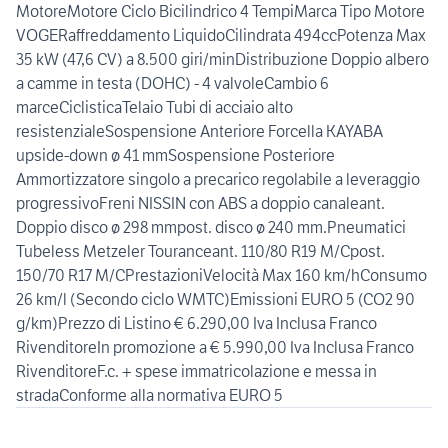
MotoreMotore Ciclo Bicilindrico 4 TempiMarca Tipo Motore
VOGERaffreddamento LiquidoCilindrata 494ccPotenza Max
35 kW (47,6 CV) a 8.500 giri/minDistribuzione Doppio albero
a camme in testa (DOHC) - 4 valvoleCambio 6
marceCiclisticaTelaio Tubi di acciaio alto
resistenzialeSospensione Anteriore Forcella KAYABA
upside-down ø 41 mmSospensione Posteriore
Ammortizzatore singolo a precarico regolabile a leveraggio
progressivoFreni NISSIN con ABS a doppio canaleant.
Doppio disco ø 298 mmpost. disco ø 240 mm.Pneumatici
Tubeless Metzeler Touranceant. 110/80 R19 M/Cpost.
150/70 R17 M/CPrestazioniVelocità Max 160 km/hConsumo
26 km/l (Secondo ciclo WMTC)Emissioni EURO 5 (CO2 90
g/km)Prezzo di Listino € 6.290,00 Iva Inclusa Franco
RivenditoreIn promozione a € 5.990,00 Iva Inclusa Franco
RivenditoreF.c. + spese immatricolazione e messa in
stradaConforme alla normativa EURO 5