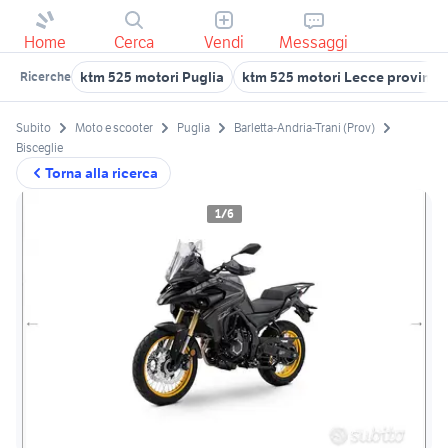
Home
Cerca
Vendi
Messaggi
ktm 525 motori Puglia
ktm 525 motori Lecce provinci
Ricerche
Subito
Moto e scooter
Puglia
Barletta-Andria-Trani (Prov)
Bisceglie
Torna alla ricerca
1/6