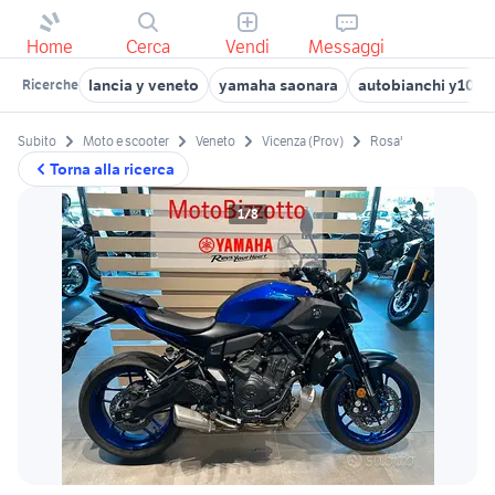
Home
Cerca
Vendi
Messaggi
lancia y veneto
yamaha saonara
autobianchi y10 V
Ricerche
Subito
Moto e scooter
Veneto
Vicenza (Prov)
Rosa'
Torna alla ricerca
1/8