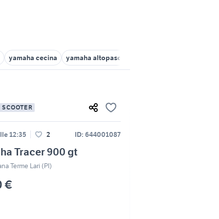
yamaha cecina
yamaha altopascio
yamaha empoli
yamaha
E SCOOTER
lle 12:35
2
ID: 644001087
a Tracer 900 gt
na Terme Lari (PI)
0 €