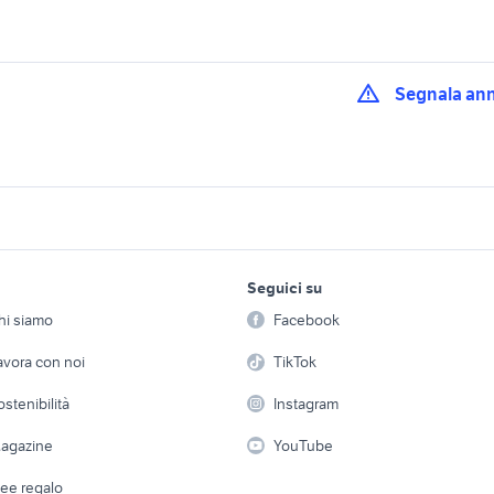
Segnala an
yamaha montelupo
osignano marittimo
vespa gts moto Toscana
fiorentino
ivorno
yamaha signa
yamaha impruneta
lavoro e servizi
elettronica
per la casa e la
f r125
yamaha tracer 9 gt
moto tracer 900
Seguici su
person
Offerte di lavoro
Informatica
racer 900
moto yamaha tracer
mitsubishi 3000 gt
hi siamo
Facebook
Arredam
etto
Servizi
Console e Videogiochi
racer mt-09
yamaha tracer 900 gt 2021
sella comfort tracer
Casaling
avora con noi
TikTok
ltistrada usata
cafe racer usate
lml star 200
 a schiera
Candidati in cerca di
Audio/Video
Elettrod
ostenibilità
Instagram
lavoro
i
Fotografia
Giardino 
agazine
YouTube
Attrezzature di lavoro
Telefonia
Abbigli
dee regalo