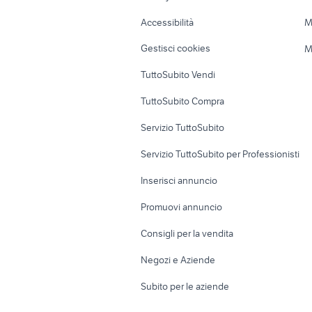
Caravan e Camper
Loft, mansarde 
Accessibilità
M
Veicoli commerciali
Case vacanza
Gestisci cookies
M
Uffici e Locali
TuttoSubito Vendi
commerciali
TuttoSubito Compra
Servizio TuttoSubito
Servizio TuttoSubito per Professionisti
Inserisci annuncio
Promuovi annuncio
Consigli per la vendita
Negozi e Aziende
Subito per le aziende