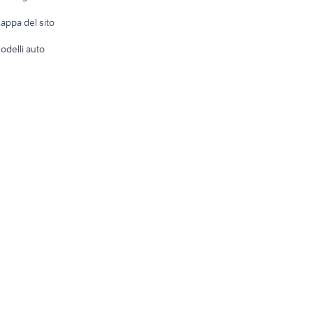
Accesso
e altro
appa del sito
Tutto per
odelli auto