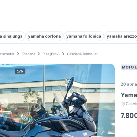
 sinalunga
yamaha cortona
yamaha follonica
yamaha arezzo
e scooter
Toscana
Pisa (Prov)
Casciana Terme Lari
MOTO 
1/6
20 apr a
Yamah
Cascia
7.80