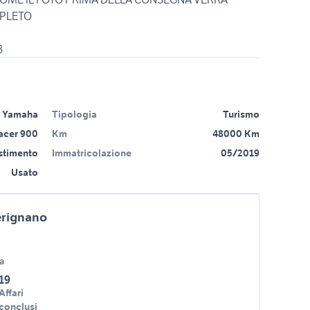
MPLETO
Yamaha
Tipologia
Turismo
acer 900
Km
48000 Km
estimento
Immatricolazione
05/2019
Usato
rignano
fa
19
Affari
conclusi