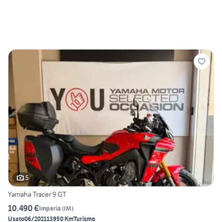
5
Yamaha Tracer 9 GT
10.490 €
Imperia
(
IM
)
Usato
06/2021
13950 Km
Turismo