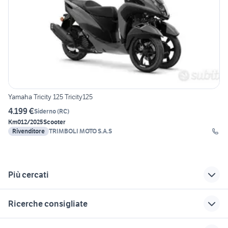
Yamaha Tricity 125 Tricity125
4.199 €
Siderno
(
RC
)
Km0
12/2025
Scooter
Rivenditore
TRIMBOLI MOTO S.A.S
Più cercati
Correlati
Richerche simili
Suggerimenti
Ricerche consigliate
jeep renegade km0
yamaha tracer 900
africa twin km 0
2017 accessori moto
cagiva mito 125 usata
cagiva 125
fiat panda km0
xr 600