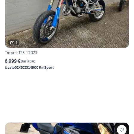
4
Tm smr 125 fi 2023
6.999 €
Bari
(
BA
)
Usato
02/2023
14500 Km
Sport