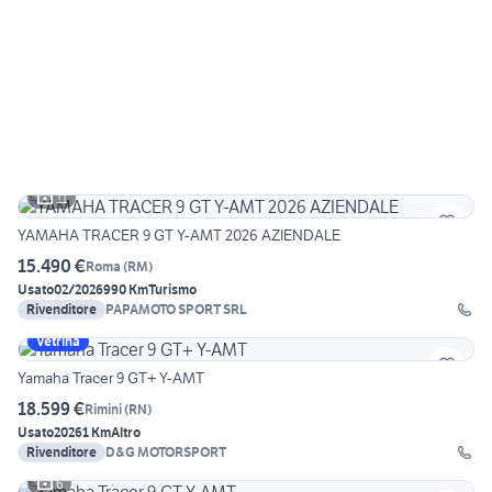
11
YAMAHA TRACER 9 GT Y-AMT 2026 AZIENDALE
15.490 €
Roma
(
RM
)
Usato
02/2026
990 Km
Turismo
Rivenditore
PAPAMOTO SPORT SRL
Vetrina
Yamaha Tracer 9 GT+ Y-AMT
18.599 €
Rimini
(
RN
)
Usato
2026
1 Km
Altro
Rivenditore
D&G MOTORSPORT
6