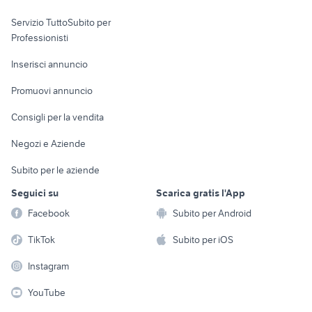
elettronica
per la casa e la
sports e hobby
Servizio TuttoSubito per
persona
Informatica
Animali
Professionisti
Arredamento e
Console e
Accessori per
Casalinghi
Inserisci annuncio
Videogiochi
animali
Elettrodomestici
Promuovi annuncio
Audio/Video
Musica e Film
Giardino e Fai da te
Consigli per la vendita
Fotografia
Libri e Riviste
Abbigliamento e
Negozi e Aziende
Telefonia
Strumenti Musicali
Accessori
Subito per le aziende
Sports
Tutto per i bambini
Seguici su
Scarica gratis l'App
Biciclette
Facebook
Subito per Android
Collezionismo
TikTok
Subito per iOS
Instagram
YouTube