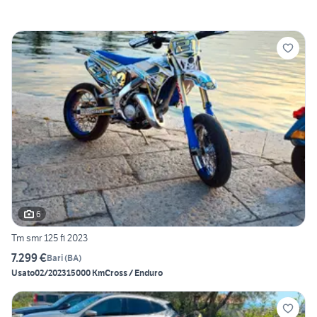
6
Tm smr 125 fi 2023
7.299 €
Bari
(
BA
)
Usato
02/2023
15000 Km
Cross / Enduro