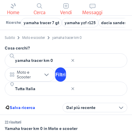
Home
Cerca
Vendi
Messaggi
yamaha tracer 7 gt
yamaha yzf r125
dacia sandero 
Ricerche
Subito
Moto e scooter
yamaha tracer km 0
Cosa cerchi?
Moto e
Filtri
Scooter
Salva ricerca
Dal più recente
22 risultati
Yamaha tracer km 0 in Moto e scooter