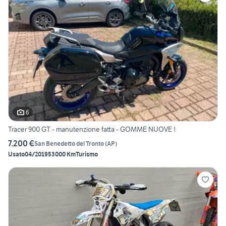
6
Tracer 900 GT - manutenzione fatta - GOMME NUOVE !
7.200 €
San Benedetto del Tronto
(
AP
)
Usato
04/2019
53000 Km
Turismo