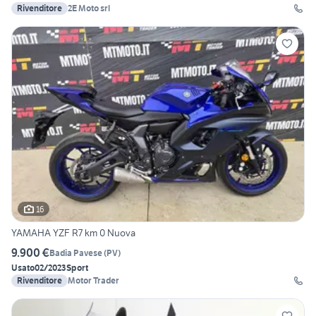
Rivenditore
2E Moto srl
16
YAMAHA YZF R7 km 0 Nuova
9.900 €
Badia Pavese
(
PV
)
Usato
02/2023
Sport
Rivenditore
Motor Trader