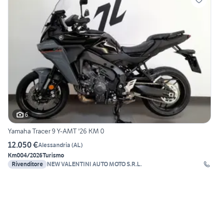
6
Yamaha Tracer 9 Y-AMT '26 KM 0
12.050 €
Alessandria
(
AL
)
Km0
04/2026
Turismo
Rivenditore
NEW VALENTINI AUTO MOTO S.R.L.