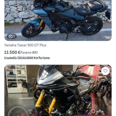
3
Yamaha Tracer 900 GT Plus
13.500 €
Fasano
(
BR
)
Usato
01/2024
14000 Km
Turismo