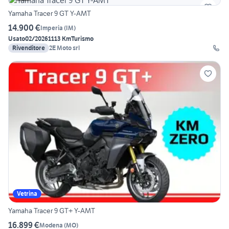
Yamaha Tracer 9 GT Y-AMT
14.900 €
Imperia
(
IM
)
Usato
02/2026
1113 Km
Turismo
Rivenditore
2E Moto srl
Vetrina
Yamaha Tracer 9 GT+ Y-AMT
16.899 €
Modena
(
MO
)