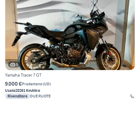
5
Yamaha Tracer 7 GT
9.000 €
Pradamano
(
UD
)
Usato
2026
1 Km
Altro
Rivenditore
DUE RUOTE