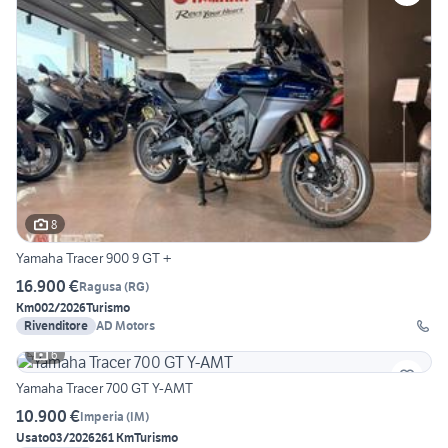
8
Yamaha Tracer 900 9 GT +
16.900 €
Ragusa
(
RG
)
Km0
02/2026
Turismo
Rivenditore
AD Motors
6
Yamaha Tracer 700 GT Y-AMT
10.900 €
Imperia
(
IM
)
Usato
03/2026
261 Km
Turismo