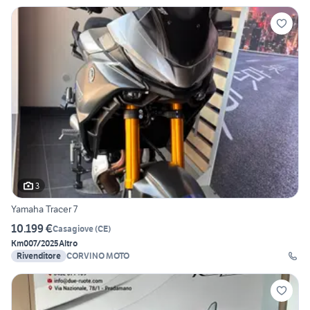
3
Yamaha Tracer 7
10.199 €
Casagiove
(
CE
)
Km0
07/2025
Altro
Rivenditore
CORVINO MOTO