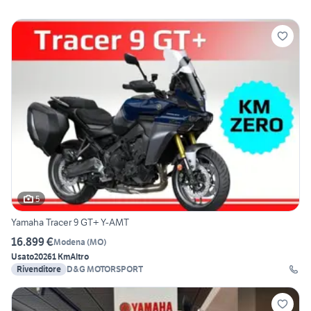
5
Yamaha Tracer 9 GT+ Y-AMT
16.899 €
Modena
(
MO
)
Usato
2026
1 Km
Altro
Rivenditore
D&G MOTORSPORT