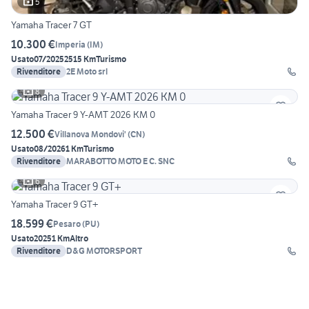
5
Yamaha Tracer 7 GT
10.300 €
Imperia
(
IM
)
Usato
07/2025
2515 Km
Turismo
Rivenditore
2E Moto srl
8
Yamaha Tracer 9 Y-AMT 2026 KM 0
12.500 €
Villanova Mondovi'
(
CN
)
Usato
08/2026
1 Km
Turismo
Rivenditore
MARABOTTO MOTO E C. SNC
6
Yamaha Tracer 9 GT+
18.599 €
Pesaro
(
PU
)
Usato
2025
1 Km
Altro
Rivenditore
D&G MOTORSPORT