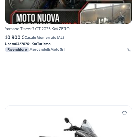
Yamaha Tracer 7 GT 2025 KM ZERO
10.900 €
Casale Monferrato
(
AL
)
Usato
03/2026
1 Km
Turismo
Rivenditore
Mercandelli Moto Srl