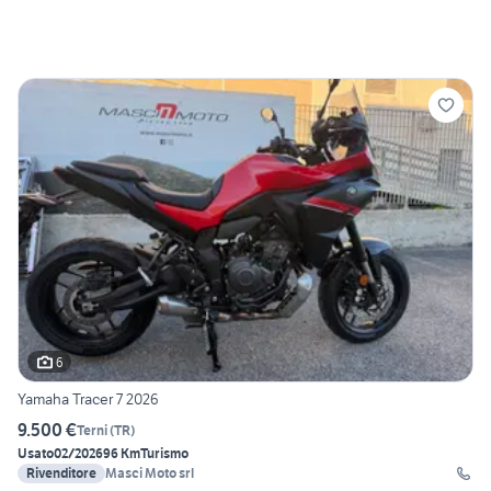
6
Yamaha Tracer 7 2026
9.500 €
Terni
(
TR
)
Usato
02/2026
96 Km
Turismo
Rivenditore
Masci Moto srl