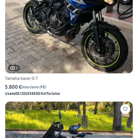
3
Yamaha tracer 0-7
5.800 €
Nocciano
(
PE
)
Usato
05/2019
36500 Km
Turismo