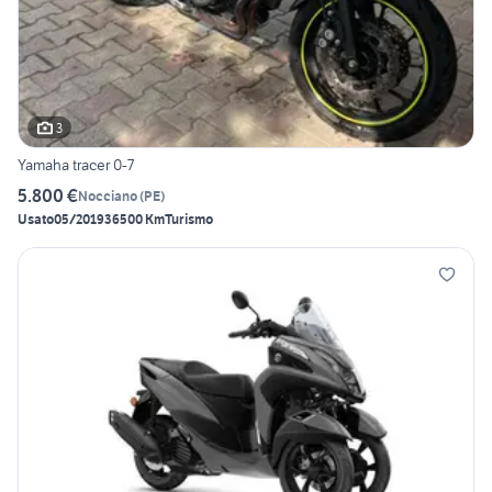
3
Yamaha tracer 0-7
5.800 €
Nocciano
(
PE
)
Usato
05/2019
36500 Km
Turismo