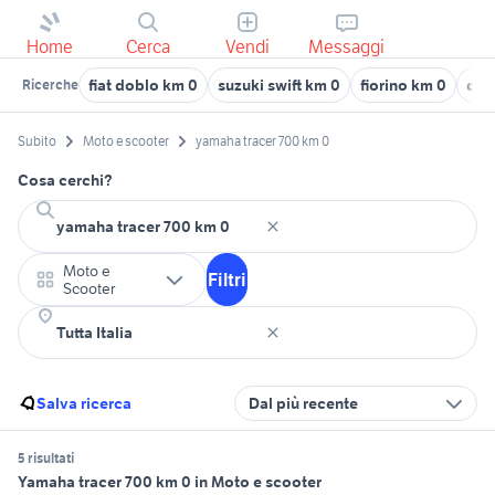
Home
Cerca
Vendi
Messaggi
fiat doblo km 0
suzuki swift km 0
fiorino km 0
dac
Ricerche
Subito
Moto e scooter
yamaha tracer 700 km 0
Cosa cerchi?
Moto e
Filtri
Scooter
Salva ricerca
Dal più recente
5 risultati
Yamaha tracer 700 km 0 in Moto e scooter