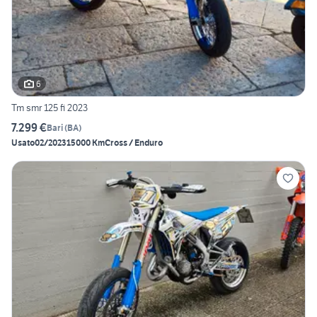
6
Tm smr 125 fi 2023
7.299 €
Bari
(
BA
)
Usato
02/2023
15000 Km
Cross / Enduro