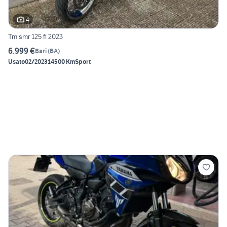
4
Tm smr 125 fi 2023
6.999 €
Bari
(
BA
)
Usato
02/2023
14500 Km
Sport