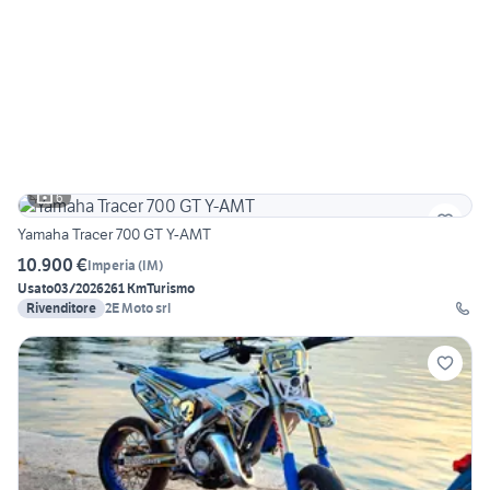
6
Yamaha Tracer 700 GT Y-AMT
10.900 €
Imperia
(
IM
)
Usato
03/2026
261 Km
Turismo
Rivenditore
2E Moto srl