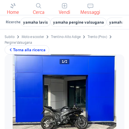
Home
Cerca
Vendi
Messaggi
yamaha lavis
yamaha pergine valsugana
yamaha tre
Ricerche
Subito
Moto e scooter
Trentino-Alto Adige
Trento (Prov)
Pergine Valsugana
Torna alla ricerca
1/2