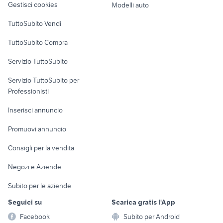
Gestisci cookies
Modelli auto
moto usate trapani e provincia
moto usate viterbo
Case vacanza
quad 250
piaggio ape 50
TuttoSubito Vendi
typhoon 50
f800r
Uffici e Locali
TuttoSubito Compra
commerciali
moto usate monza
moto da strada
Servizio TuttoSubito
elettronica
per la casa e la
sports e hobby
Servizio TuttoSubito per
persona
Informatica
Animali
Professionisti
Arredamento e
Console e
Accessori per
Casalinghi
Inserisci annuncio
Videogiochi
animali
Elettrodomestici
Promuovi annuncio
Audio/Video
Musica e Film
Giardino e Fai da te
Consigli per la vendita
Fotografia
Libri e Riviste
Abbigliamento e
Negozi e Aziende
Telefonia
Strumenti Musicali
Accessori
Subito per le aziende
Sports
Tutto per i bambini
Seguici su
Scarica gratis l'App
Biciclette
Facebook
Subito per Android