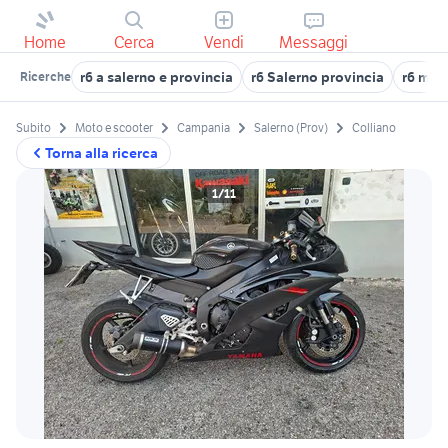
Home
Cerca
Vendi
Messaggi
r6 a salerno e provincia
r6 Salerno provincia
r6 mot
Ricerche
Subito
Moto e scooter
Campania
Salerno (Prov)
Colliano
Torna alla ricerca
1/11