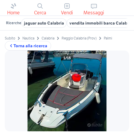
Home
Cerca
Vendi
Messaggi
jaguar auto Calabria
vendita immobili barca Calabria
Ricerche
Subito
Nautica
Calabria
Reggio Calabria (Prov)
Palmi
Torna alla ricerca
1/15