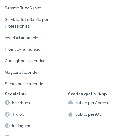
Servizio TuttoSubito
elettronica
per la casa e la
sports e hobby
Servizio TuttoSubito per
persona
Informatica
Animali
Professionisti
Arredamento e
Console e
Accessori per
Casalinghi
Inserisci annuncio
Videogiochi
animali
Elettrodomestici
Promuovi annuncio
Audio/Video
Musica e Film
Giardino e Fai da te
Consigli per la vendita
Fotografia
Libri e Riviste
Abbigliamento e
Negozi e Aziende
Telefonia
Strumenti Musicali
Accessori
Subito per le aziende
Sports
Tutto per i bambini
Seguici su
Scarica gratis l'App
Biciclette
Facebook
Subito per Android
Collezionismo
TikTok
Subito per iOS
Instagram