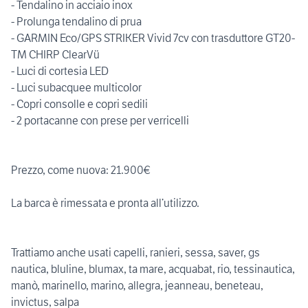
- Tendalino in acciaio inox
- Prolunga tendalino di prua
- GARMIN Eco/GPS STRIKER Vivid 7cv con trasduttore GT20-
TM CHIRP ClearVü
- Luci di cortesia LED
- Luci subacquee multicolor
- Copri consolle e copri sedili
- 2 portacanne con prese per verricelli
Prezzo, come nuova: 21.900€
La barca è rimessata e pronta all’utilizzo.
Trattiamo anche usati capelli, ranieri, sessa, saver, gs
nautica, bluline, blumax, ta mare, acquabat, rio, tessinautica,
manò, marinello, marino, allegra, jeanneau, beneteau,
invictus, salpa