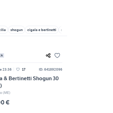
ilia
shogun
cigala e bertinetti
shogun 2
honda civic 1994
CA
le 23:36
17
ID: 641892096
a & Bertinetti Shogun 30
)
zo (ME)
00 €