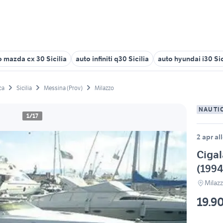
o mazda cx 30 Sicilia
auto infiniti q30 Sicilia
auto hyundai i30 Sic
ca
Sicilia
Messina (Prov)
Milazzo
NAUTI
1/17
2 apr al
Cigal
(1994
Milaz
19.9