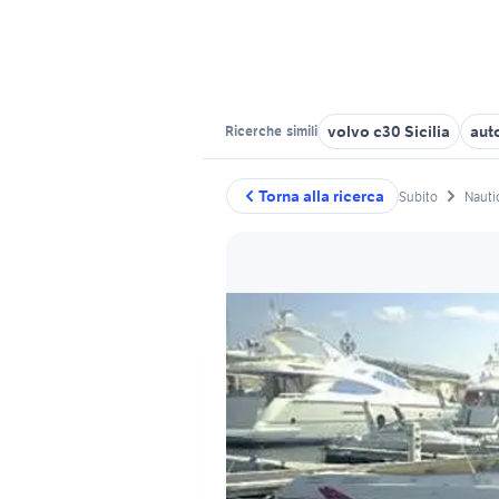
volvo c30 Sicilia
aut
Ricerche
simili
Torna alla ricerca
Subito
Nauti