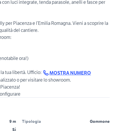
a con luci integrate, tenda parasole, anelli e fasce per
y per Piacenza e l’Emilia Romagna. Vieni a scoprire la
alità del cantiere.
wroom:
notabile ora!)
a tua libertà. Ufficio:
MOSTRA NUMERO
alizzato o per visitare lo showroom.
 Piacenza!
onfigurare
9 m
Tipologia
Gommone
Sì