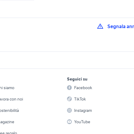
Segnala an
gommone 6 mt in em
 comacchio
gommoni castenaso
romagna
gommone Ravenna
Bologna provincia
gommoni nautica Modena
lavoro e servizi
elettronica
per la casa e la
provincia
Seguici su
person
Offerte di lavoro
Informatica
nuova jolly king
gommone a viterbo e
nuova jolly prince 2
hi siamo
Facebook
Arredam
provincia
etto
Servizi
Console e Videogiochi
Casaling
avora con noi
TikTok
nuova jolly prince 25
jolly automobili
 a schiera
Candidati in cerca di
Audio/Video
Elettrod
o in arrivo
gommone smontabile
gommone beluga
ostenibilità
Instagram
lavoro
nautica Lecce
i
Fotografia
Giardino 
costo barca a motore
canoa canadese
agazine
YouTube
Attrezzature di lavoro
Telefonia
Abbigli
dee regalo