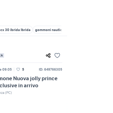
cx 30 ibrida Ibrida
gommoni nautica Parma provincia
gommoni 
CA
le 09:05
5
ID: 649766305
one Nuova jolly prince
clusive in arrivo
nza (PC)