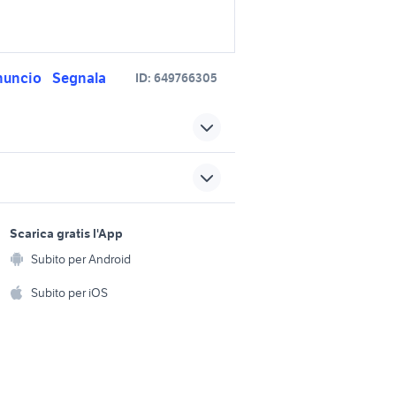
nuncio
Segnala
ID:
649766305
ilia
gommone motori Emilia
Romagna
hyundai i30 Emilia Romagna
sports e hobby
a
Scarica gratis l'App
Animali
3
gommone 10 metri
Subito per Android
ento e
Accessori per animali
hi
Subito per iOS
gommone nuova jolly
Musica e Film
omestici
nuova hyundai i30
Libri e Riviste
e Fai da te
euro 550
Strumenti Musicali
amento e