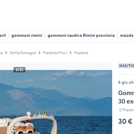
rli
gommoni rimini
gommoni nautica Rimini provincia
mazda 
ca
Emilia-Romagna
Piacenza (Prov)
Piacenza
NAUTI
1/12
6 giu al
Gomm
30 ex
Piace
30 €