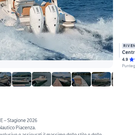
RIVE
Centr
4.9
Punteg
 – Stagione 2026
 Nautico Piacenza.
xclusive e assicurati il massimo dello stile e delle