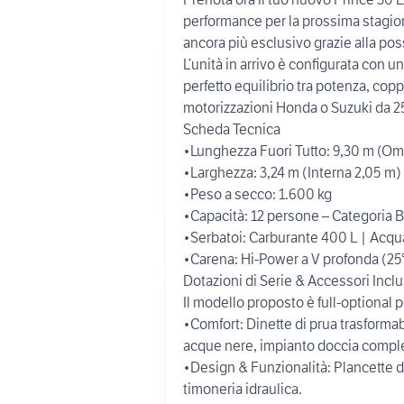
performance per la prossima stagio
ancora più esclusivo grazie alla possi
L’unità in arrivo è configurata con 
perfetto equilibrio tra potenza, copp
motorizzazioni Honda o Suzuki da 2
Scheda Tecnica
•Lunghezza Fuori Tutto: 9,30 m (O
•Larghezza: 3,24 m (Interna 2,05 m)
•Peso a secco: 1.600 kg
•Capacità: 12 persone – Categoria B
•Serbatoi: Carburante 400 L | Acqu
•Carena: Hi-Power a V profonda (25°
Dotazioni di Serie & Accessori Inclu
Il modello proposto è full-optional 
•Comfort: Dinette di prua trasforma
acque nere, impianto doccia compl
•Design & Funzionalità: Plancette di
timoneria idraulica.