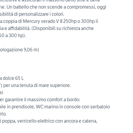
ne. Un battello che non scende a compromessi, oggi
bilità di personalizzare i colori.
una coppia di Mercury verado V 8 250hp o 300hp il
ia e affidabilità. (Disponibili su richiesta anche
50 a 300 hp).
mologazione 9,06 m)
a dolce 65 L
) per una tenuta di mare superiore.
si
per garantire il massimo comfort a bordo:
bile in prendisole, WC marino in console con serbatoio
eto.
 poppa, verricello elettrico con ancora e catena,