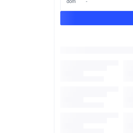
dom
-