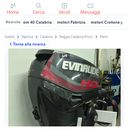
Home
Cerca
Vendi
Messaggi
om 40 Calabria
motori Fabrizia
motori Crotone prov
Ricerche
Subito
Nautica
Calabria
Reggio Calabria (Prov)
Palmi
Torna alla ricerca
1/5