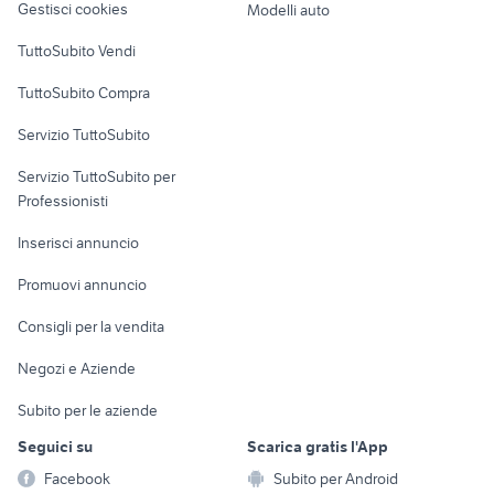
Gestisci cookies
Modelli auto
evinrude 75 motori
pilotina cabinata
Case vacanza
TuttoSubito Vendi
gozzo ligure usato la spezia
navette nautica
Uffici e Locali
hanse usato
t top
TuttoSubito Compra
commerciali
Servizio TuttoSubito
elettronica
per la casa e la
sports e hobby
Servizio TuttoSubito per
persona
Informatica
Animali
Professionisti
Arredamento e
Console e
Accessori per
Casalinghi
Inserisci annuncio
Videogiochi
animali
Elettrodomestici
Promuovi annuncio
Audio/Video
Musica e Film
Giardino e Fai da te
Consigli per la vendita
Fotografia
Libri e Riviste
Abbigliamento e
Negozi e Aziende
Telefonia
Strumenti Musicali
Accessori
Subito per le aziende
Sports
Tutto per i bambini
Seguici su
Scarica gratis l'App
Biciclette
Facebook
Subito per Android