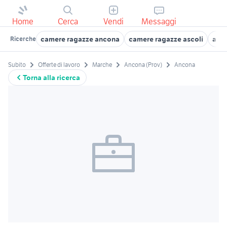
Home
Cerca
Vendi
Messaggi
camere ragazze ancona
camere ragazze ascoli
annu
Ricerche
Subito
Offerte di lavoro
Marche
Ancona (Prov)
Ancona
Torna alla ricerca