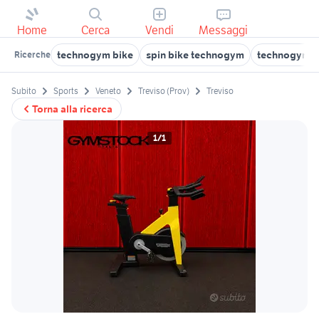
Home
Cerca
Vendi
Messaggi
technogym bike
spin bike technogym
technogym
Ricerche
Subito
Sports
Veneto
Treviso (Prov)
Treviso
Torna alla ricerca
1/1