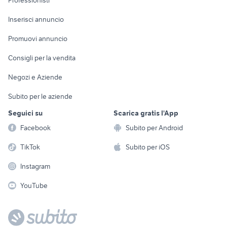
Professionisti
Arredamento e
Console e
Accessori per
Casalinghi
Inserisci annuncio
Videogiochi
animali
Elettrodomestici
Promuovi annuncio
Audio/Video
Musica e Film
Giardino e Fai da te
Consigli per la vendita
Fotografia
Libri e Riviste
Abbigliamento e
Negozi e Aziende
Telefonia
Strumenti Musicali
Accessori
Subito per le aziende
Sports
Tutto per i bambini
Seguici su
Scarica gratis l'App
Biciclette
Facebook
Subito per Android
Collezionismo
TikTok
Subito per iOS
Instagram
YouTube