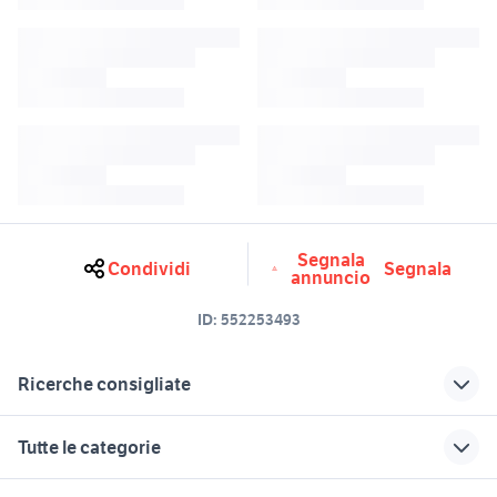
Segnala
Condividi
Segnala
annuncio
ID:
552253493
Ricerche consigliate
Pantaloni e jeans Cycle
auto connection
Tutte le categorie
giubbotto giallo
giallo limone
gatti gialli
sport bike
motori
immobili
lavoro e servizi