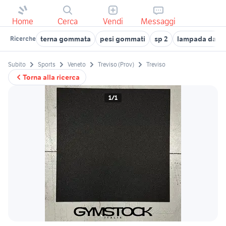
Home
Cerca
Vendi
Messaggi
terna gommata
pesi gommati
sp 2
lampada da p
Ricerche
Subito
Sports
Veneto
Treviso (Prov)
Treviso
Torna alla ricerca
1/1