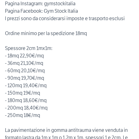
Pagina Instagram: gymstockitalia
Pagina Facebook: Gym Stock Italia
I prezzi sono da considerarsi imposte e trasporto esclusi
Ordine minimo per la spedizione 18mq
Spessore 2cm 1mx1m:
- 18mq 22,90€/mq
- 36mq 21,10€/mq
- 60mq 20,10€/mq
- 90mq 19,70€/mq
- 120mq 19,40€/mq
- 150mq 19€/mq
- 180mq 18,60€/mq
- 200mq 18,40€/mq
- 250mq 18€/mq
La pavimentazione in gomma antitrauma viene venduta in
formato lastra da 1m x 1m o 1,2m x 1m, spessori 1 e 2cm. Le