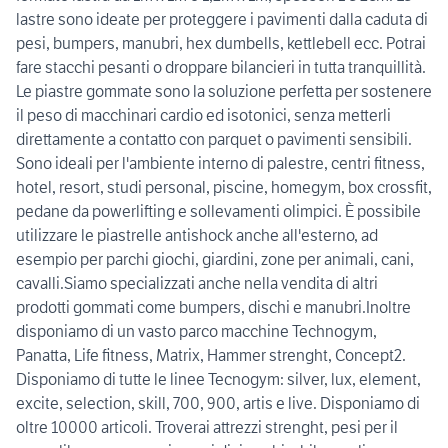
lastre sono ideate per proteggere i pavimenti dalla caduta di
pesi, bumpers, manubri, hex dumbells, kettlebell ecc. Potrai
fare stacchi pesanti o droppare bilancieri in tutta tranquillità.
Le piastre gommate sono la soluzione perfetta per sostenere
il peso di macchinari cardio ed isotonici, senza metterli
direttamente a contatto con parquet o pavimenti sensibili.
Sono ideali per l'ambiente interno di palestre, centri fitness,
hotel, resort, studi personal, piscine, homegym, box crossfit,
pedane da powerlifting e sollevamenti olimpici. È possibile
utilizzare le piastrelle antishock anche all'esterno, ad
esempio per parchi giochi, giardini, zone per animali, cani,
cavalli.Siamo specializzati anche nella vendita di altri
prodotti gommati come bumpers, dischi e manubri.Inoltre
disponiamo di un vasto parco macchine Technogym,
Panatta, Life fitness, Matrix, Hammer strenght, Concept2.
Disponiamo di tutte le linee Tecnogym: silver, lux, element,
excite, selection, skill, 700, 900, artis e live. Disponiamo di
oltre 10000 articoli. Troverai attrezzi strenght, pesi per il