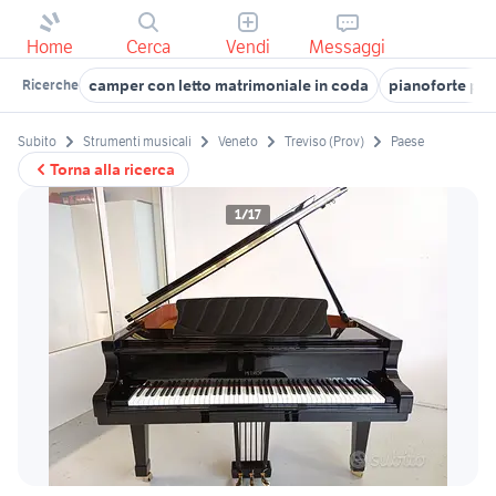
Home
Cerca
Vendi
Messaggi
camper con letto matrimoniale in coda
pianoforte pet
Ricerche
Subito
Strumenti musicali
Veneto
Treviso (Prov)
Paese
Torna alla ricerca
1/17