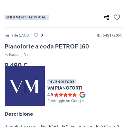
STRUMENTI MUSICALI
Ieri alle 17:50
0
ID: 649172855
Pianoforte a coda PETROF 160
Paese (TV)
8.490 €
RIVENDITORE
VM PIANOFORTI
4.9
Punteggio su Google
Descrizione
Pianoforte a coda PETROF L. 160 cm, nero lucido, 88 tasti, 3