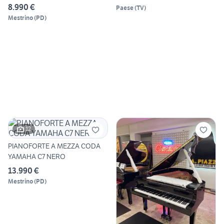
LUCIDO
8.990 €
Paese
(
TV
)
Mestrino
(
PD
)
12
PIANOFORTE A MEZZA CODA
YAMAHA C7 NERO
13.990 €
Mestrino
(
PD
)