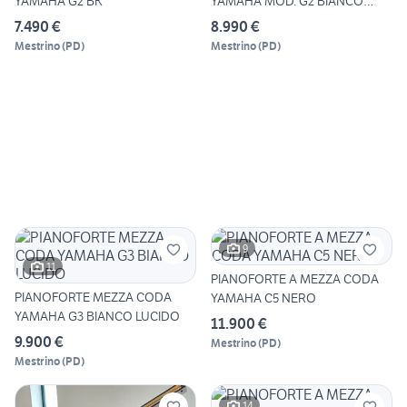
YAMAHA G2 BK
YAMAHA MOD. G2 BIANCO
LUCIDO
7.490 €
8.990 €
Mestrino
(
PD
)
Mestrino
(
PD
)
9
11
PIANOFORTE A MEZZA CODA
PIANOFORTE MEZZA CODA
YAMAHA C5 NERO
YAMAHA G3 BIANCO LUCIDO
11.900 €
9.900 €
Mestrino
(
PD
)
Mestrino
(
PD
)
14