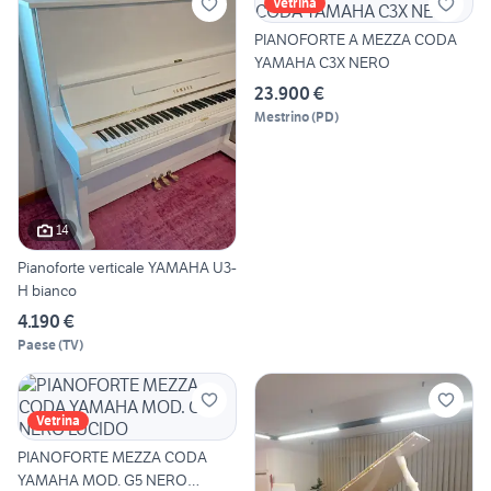
Vetrina
PIANOFORTE A MEZZA CODA
YAMAHA C3X NERO
23.900 €
Mestrino
(
PD
)
14
Pianoforte verticale YAMAHA U3-
H bianco
4.190 €
Paese
(
TV
)
Vetrina
PIANOFORTE MEZZA CODA
YAMAHA MOD. G5 NERO