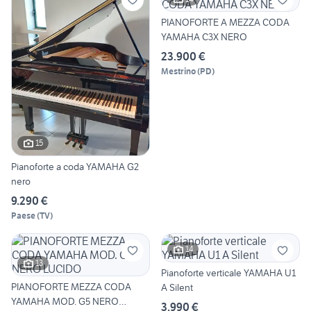
PIANOFORTE A MEZZA CODA
YAMAHA C3X NERO
23.900 €
Mestrino
(
PD
)
15
Pianoforte a coda YAMAHA G2
nero
9.290 €
Paese
(
TV
)
14
13
Pianoforte verticale YAMAHA U1
PIANOFORTE MEZZA CODA
A Silent
YAMAHA MOD. G5 NERO
3.990 €