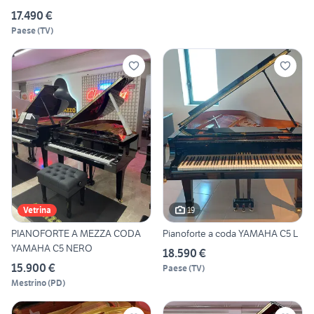
17.490 €
Paese
(
TV
)
19
Vetrina
PIANOFORTE A MEZZA CODA
Pianoforte a coda YAMAHA C5 L
YAMAHA C5 NERO
18.590 €
15.900 €
Paese
(
TV
)
Mestrino
(
PD
)