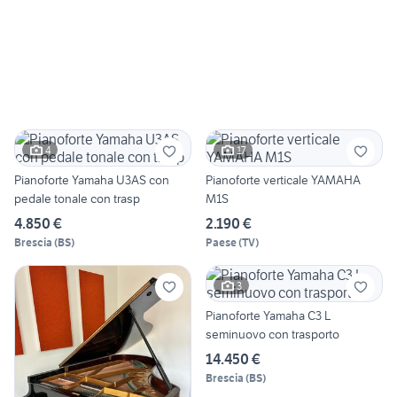
4
17
Pianoforte Yamaha U3AS con
Pianoforte verticale YAMAHA
pedale tonale con trasp
M1S
4.850 €
2.190 €
Brescia
(
BS
)
Paese
(
TV
)
3
Pianoforte Yamaha C3 L
seminuovo con trasporto
14.450 €
Brescia
(
BS
)