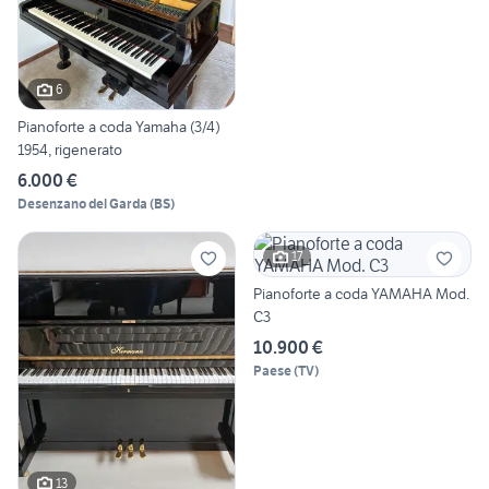
6
Pianoforte a coda Yamaha (3/4)
1954, rigenerato
6.000 €
Desenzano del Garda
(
BS
)
17
Pianoforte a coda YAMAHA Mod.
C3
10.900 €
Paese
(
TV
)
13