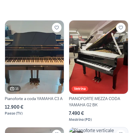
16
Vetrina
Pianoforte a coda YAMAHA C3 A
PIANOFORTE MEZZA CODA
YAMAHA G2 BK
12.900 €
7.490 €
Paese
(
TV
)
Mestrino
(
PD
)