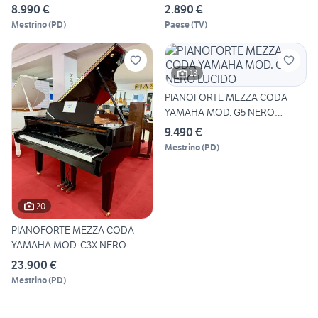
LUCIDO
8.990 €
2.890 €
Mestrino
(
PD
)
Paese
(
TV
)
13
PIANOFORTE MEZZA CODA
YAMAHA MOD. G5 NERO
LUCIDO
9.490 €
Mestrino
(
PD
)
20
PIANOFORTE MEZZA CODA
YAMAHA MOD. C3X NERO
LUCIDO
23.900 €
Mestrino
(
PD
)