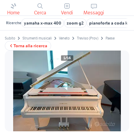
Home
Cerca
Vendi
Messaggi
yamaha x-max 400
zoom g2
pianoforte a coda kaw
Ricerche
Subito
Strumenti musicali
Veneto
Treviso (Prov)
Paese
Torna alla ricerca
1/16