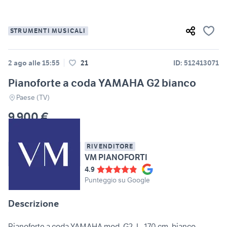
STRUMENTI MUSICALI
2 ago alle 15:55
21
ID: 512413071
Pianoforte a coda YAMAHA G2 bianco
Paese (TV)
9.900 €
RIVENDITORE
VM PIANOFORTI
4.9
Punteggio su Google
Descrizione
Pianoforte a coda YAMAHA mod. G2, L. 170 cm, bianco