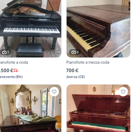
5
4
ianoforte a coda
Pianoforte a mezza coda
.500 €
700 €
enevento
(
BN
)
Aversa
(
CE
)