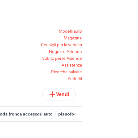
Modelli auto
Magazine
Consigli per la vendita
Negozi e Aziende
Subito per le Aziende
Assistenza
Ricerche salvate
Preferiti
Vendi
oda tronca accessori auto
pianoforte mezza coda yamaha
piano