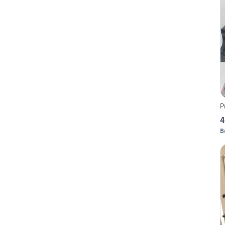
P
4
B