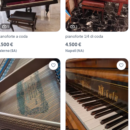
5
3
ianoforte a coda
pianoforte 1/4 di coda
.500 €
4.500 €
alerno
(
SA
)
Napoli
(
NA
)