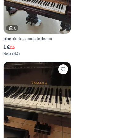
6
pianoforte a coda tedesco
1 €
Nola
(
NA
)