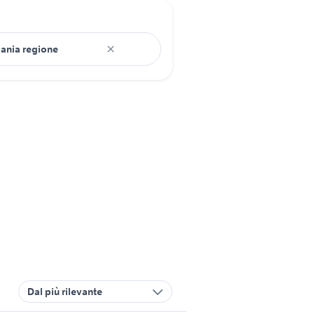
Dal più rilevante