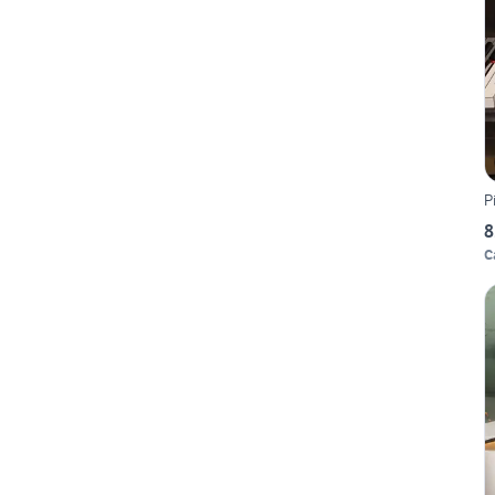
P
8
C