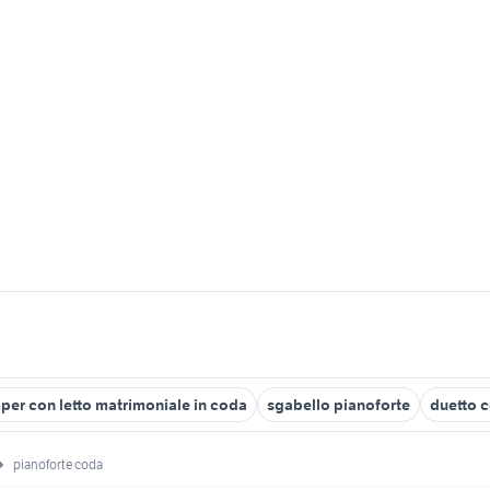
per con letto matrimoniale in coda
sgabello pianoforte
duetto c
pianoforte coda