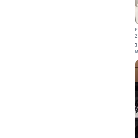
P
Z
1
M