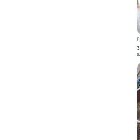
P
3
S