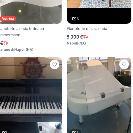
6
Vetrina
ianoforte a coda tedesco
Pianoforte mezza coda
immermann
5.000 €
 €
Napoli
(
NA
)
arano di Napoli
(
NA
)
5
6