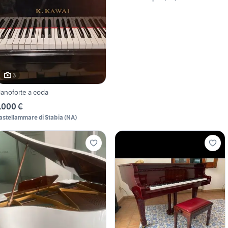
3
ianoforte a coda
.000 €
astellammare di Stabia
(
NA
)