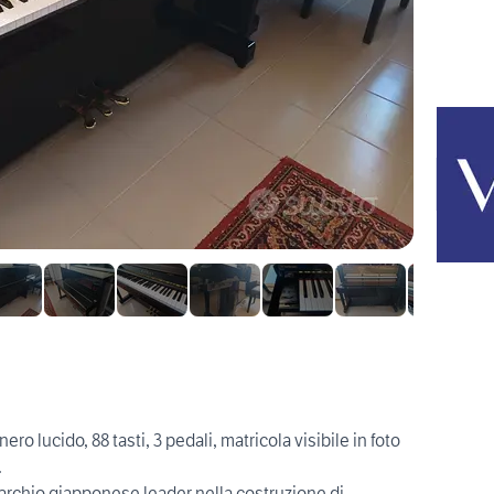
ro lucido, 88 tasti, 3 pedali, matricola visibile in foto
.
rchio giapponese leader nella costruzione di