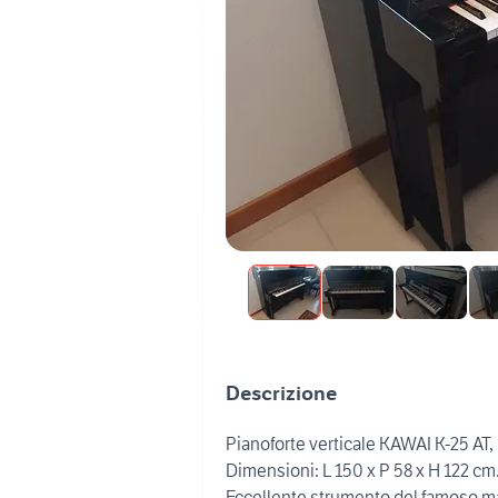
Descrizione
Pianoforte verticale KAWAI K-25 AT, ne
Dimensioni: L 150 x P 58 x H 122 cm
Eccellente strumento del famoso ma