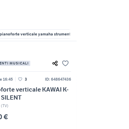
pianoforte verticale yamaha strumenti musicali
pianoforte a coda
ENTI MUSICALI
e 16:45
3
ID: 648647436
forte verticale KAWAI K-
T SILENT
 (TV)
0 €