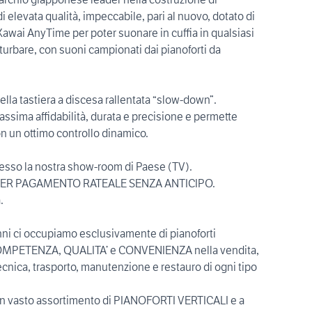
i elevata qualità, impeccabile, pari al nuovo, dotato di
Kawai AnyTime per poter suonare in cuffia in qualsiasi
urbare, con suoni campionati dai pianoforti da
lla tastiera a discesa rallentata “slow-down”.
ssima affidabilità, durata e precisione e permette
n un ottimo controllo dinamico.
resso la nostra show-room di Paese (TV).
 PER PAGAMENTO RATEALE SENZA ANTICIPO.
.
i ci occupiamo esclusivamente di pianoforti
OMPETENZA, QUALITA’ e CONVENIENZA nella vendita,
ecnica, trasporto, manutenzione e restauro di ogni tipo
un vasto assortimento di PIANOFORTI VERTICALI e a