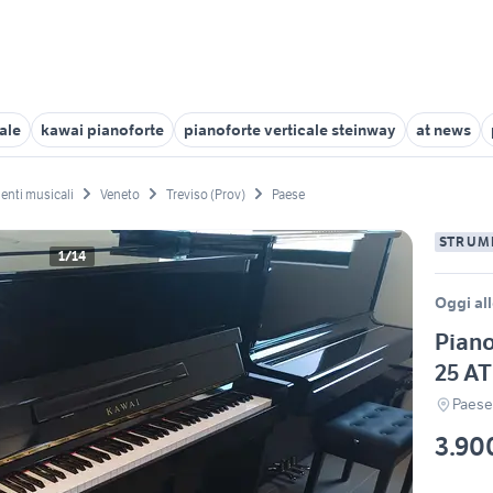
ale
kawai pianoforte
pianoforte verticale steinway
at news
enti musicali
Veneto
Treviso (Prov)
Paese
STRUM
1/14
Oggi all
Piano
25 A
Paese
3.90