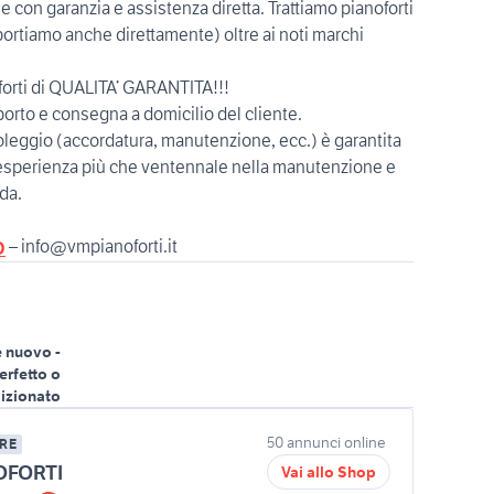
 con garanzia e assistenza diretta. Trattiamo pianoforti
portiamo anche direttamente) oltre ai noti marchi
orti di QUALITA’ GARANTITA!!!
orto e consegna a domicilio del cliente.
oleggio (accordatura, manutenzione, ecc.) è garantita
n’esperienza più che ventennale nella manutenzione e
oda.
– info@vmpianoforti.it
O
 nuovo -
erfetto o
izionato
50 annunci online
RE
OFORTI
Vai allo Shop