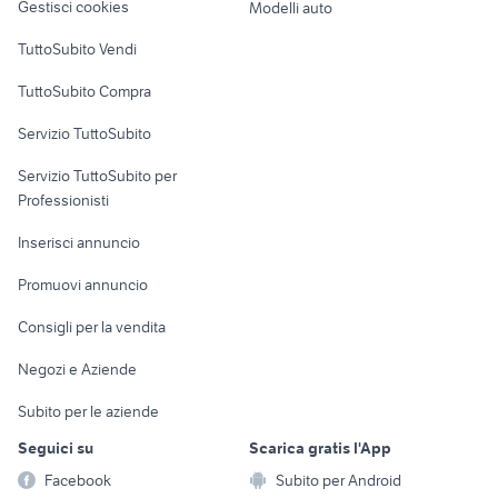
Vicenza provincia
strumenti musicali
Gestisci cookies
Modelli auto
Case vacanza
yamaha dtxplorer strumenti
TuttoSubito Vendi
yamaha dx7 strumenti musicali
musicali
Uffici e Locali
TuttoSubito Compra
ddj 800 usata
tromba yamaha usata
commerciali
korg
basso tuba sib
Servizio TuttoSubito
elettronica
per la casa e la
sports e hobby
ketron
flicorno baritono
Servizio TuttoSubito per
persona
strumenti musicali Reggio Emilia
Informatica
Animali
Professionisti
fender stratocaster usata
provincia
Arredamento e
Console e
Accessori per
Casalinghi
Inserisci annuncio
tamaki
pedana batteria
Videogiochi
animali
Elettrodomestici
Promuovi annuncio
Audio/Video
Musica e Film
Giardino e Fai da te
Consigli per la vendita
Fotografia
Libri e Riviste
Abbigliamento e
Negozi e Aziende
Telefonia
Strumenti Musicali
Accessori
Subito per le aziende
Sports
Tutto per i bambini
Seguici su
Scarica gratis l'App
Biciclette
Facebook
Subito per Android