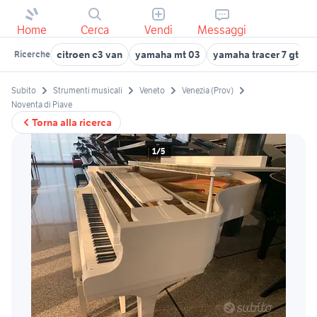
Home
Cerca
Vendi
Messaggi
citroen c3 van
yamaha mt 03
yamaha tracer 7 gt
y
Ricerche
Subito
Strumenti musicali
Veneto
Venezia (Prov)
Noventa di Piave
Torna alla ricerca
1/5