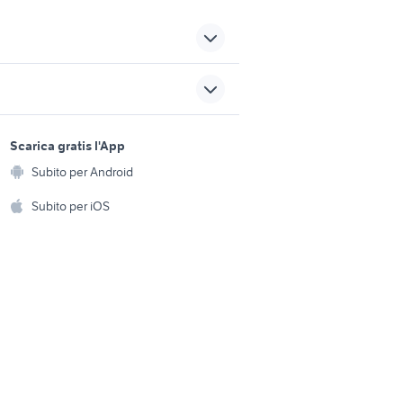
adesivi yamaha tt
usicali
yamaha p 125 strumenti
musicali
sports e hobby
usicali
yamaha strumenti musicali
a
Scarica gratis l'App
Animali
Salerno provincia
Subito per Android
ento e
yamaha napoli strumenti
Accessori per animali
 musicali
hi
Subito per iOS
musicali
Musica e Film
omestici
 usata
ddj 800 usata
Libri e Riviste
e Fai da te
pianoforte mezza coda
Strumenti Musicali
yamaha
amento e
ri
Sports
 i bambini
Biciclette
Collezionismo