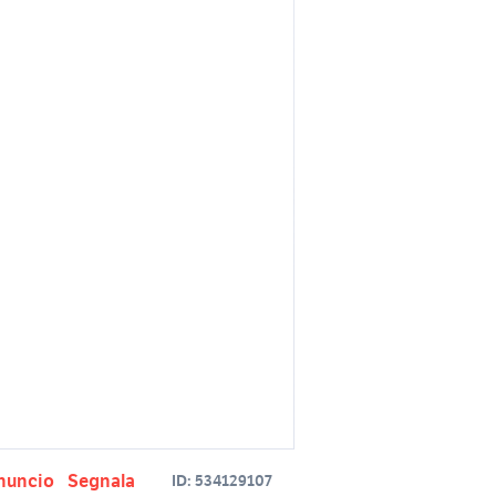
nuncio
Segnala
ID:
534129107