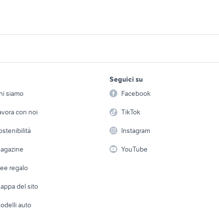
 tempi motori
elica yamaha 40 cv
yamaha pianoforte
eviso strumenti
yamaha 50 strumenti
yamaha strumenti m
musicali
Veneto
lavoro e servizi
elettronica
per la casa e la
pianoforte yamaha coda
yamaha strumenti m
Seguici su
person
assica pianoforte
Offerte di lavoro
Informatica
strumenti musicali
Napoli provincia
hi siamo
Facebook
Arredam
trumenti musicali
etto
Servizi
Console e Videogiochi
yamaha strumenti musicali
yamaha xs strumenti
Casaling
avora con noi
TikTok
 a schiera
Candidati in cerca di
Audio/Video
Elettrod
strumenti musicali Reggio
ostenibilità
Instagram
a sib
fender stratocaster
lavoro
Emilia provincia
i
Fotografia
Giardino 
agazine
YouTube
Attrezzature di lavoro
amaha usata
tamaki
midas venice
Telefonia
Abbigli
dee regalo
Accesso
e altro
appa del sito
Tutto per
odelli auto