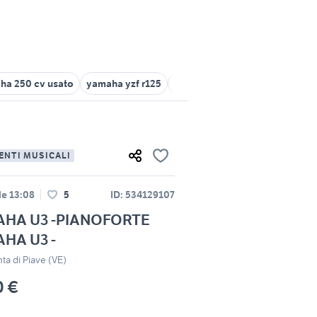
ha 250 cv usato
yamaha yzf r125
yamaha vx 1100
pianoforte
ENTI MUSICALI
le 13:08
5
ID: 534129107
HA U3 -PIANOFORTE
HA U3 -
ta di Piave (VE)
0 €