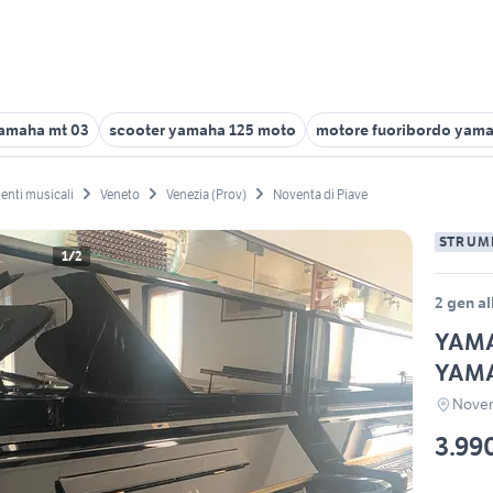
amaha mt 03
scooter yamaha 125 moto
motore fuoribordo yama
enti musicali
Veneto
Venezia (Prov)
Noventa di Piave
STRUM
1/2
2 gen al
YAMA
YAMA
Noven
3.99