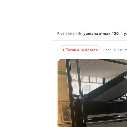
yamaha x-max 400
y
Ricerche
simili
Torna alla ricerca
Subito
Strum