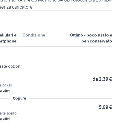
senza caricatore
ellulari e
Condizione
Ottimo - poco usato e
rtphone
ben conservato
ueste opzioni
da 2,39 €
n locker
orativi
Oppure
5,99 €
a te scelto
orativi