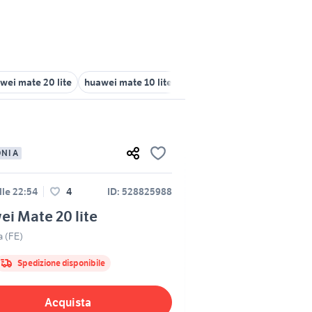
ei mate 20 lite
huawei mate 10 lite gold
caricatore huawei p20 
ONIA
lle 22:54
4
ID: 528825988
i Mate 20 lite
a (FE)
Spedizione disponibile
Acquista