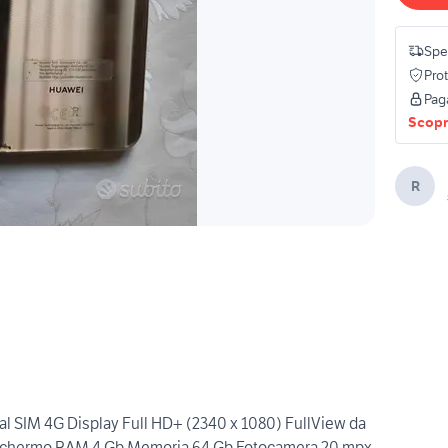
Sped
Pro
Pag
Scopri
R
l SIM 4G Display Full HD+ (2340 x 1080) FullView da
i schermo RAM 4 Gb Memoria 64 Gb Fotocamera 20 mpx