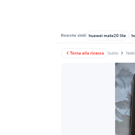
huawei mate20 lite
h
Ricerche
simili
Torna alla ricerca
Subito
Telef