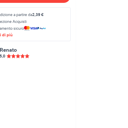
izione a partire da
2,39 €
tezione Acquisti
amento sicuro
 di più
Renato
5,0