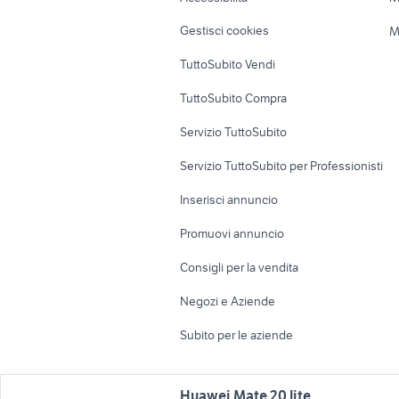
Veicoli commerciali
Case vacanza
Gestisci cookies
M
Uffici e Locali
TuttoSubito Vendi
commerciali
TuttoSubito Compra
Servizio TuttoSubito
Servizio TuttoSubito per Professionisti
Inserisci annuncio
Promuovi annuncio
Consigli per la vendita
Negozi e Aziende
Subito per le aziende
Huawei Mate 20 lite