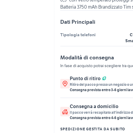
Batteria 3750 mAh Brandizzato Tim 
Dati Principali
Tipologia telefoni
C
Sma
Modalità di consegna
In fase di acquisto potrai scegliere tra q
Punto di ritiro
Ritiro del pacco presso un negozio o u
Consegna prevista entro
3
-
6
giorni lav
Consegna a domicilio
Il pacco verrà recapitato all'indirizzo d
Consegna prevista entro
4
-
6
giorni lav
SPEDIZIONE GESTITA DA SUBITO