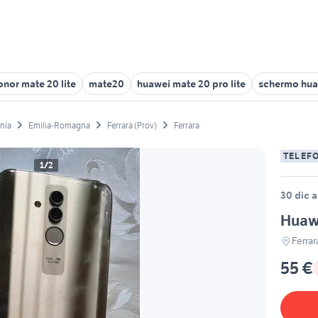
onor mate 20 lite
mate20
huawei mate 20 pro lite
schermo huaw
onia
Emilia-Romagna
Ferrara (Prov)
Ferrara
TELEF
1/2
30 dic a
Huawe
Ferrar
55 €