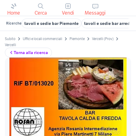
Home
Cerca
Vendi
Messaggi
tavoli e sedie bar Piemonte
tavoli e sedie bar arred
Ricerche
Subito
Uffici e locali commerciali
Piemonte
Vercelli (Prov)
Vercelli
Torna alla ricerca
1/1