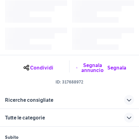
Segnala
Condividi
Segnala
annuncio
ID:
317688972
Ricerche consigliate
tavolo arredamento Alessandria
tavola Biella provincia
Tutte le categorie
provincia
caldaia elettrodomestici
tavolo bambini Torino provincia
motori
immobili
lavoro e servizi
Piemonte
Subito