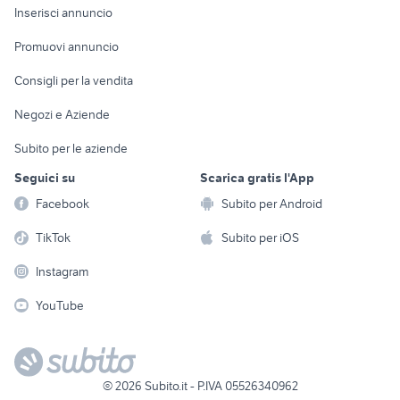
Console e
Accessori per
Casalinghi
Inserisci annuncio
Videogiochi
animali
Elettrodomestici
Promuovi annuncio
Audio/Video
Musica e Film
Giardino e Fai da te
Consigli per la vendita
Fotografia
Libri e Riviste
Abbigliamento e
Negozi e Aziende
Telefonia
Strumenti Musicali
Accessori
Subito per le aziende
Sports
Tutto per i bambini
Seguici su
Scarica gratis l'App
Biciclette
Facebook
Subito per Android
Collezionismo
TikTok
Subito per iOS
Instagram
YouTube
©
2026
Subito.it - P.IVA 05526340962