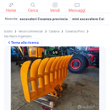
Home
Cerca
Vendi
Messaggi
escavatori Cosenza provincia
mini escavatore Calabr
Ricerche
Subito
Veicoli commerciali
Calabria
Cosenza (Prov)
San Marco Argentano
Torna alla ricerca
1/3