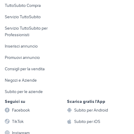
Uffici e Locali
trincia per trattore piccolo
ricambi usati antonio carraro
TuttoSubito Compra
commerciali
furgone cassonato aperto usato
trattori frutteto usati veneto
Servizio TuttoSubito
renault trafic
elettronica
per la casa e la
bonetti usato 4x4 lombardia
sports e hobby
Servizio TuttoSubito per
persona
Informatica
Animali
Professionisti
Arredamento e
Console e
Accessori per
Casalinghi
Inserisci annuncio
Videogiochi
animali
Elettrodomestici
Promuovi annuncio
Audio/Video
Musica e Film
Giardino e Fai da te
Consigli per la vendita
Fotografia
Libri e Riviste
Abbigliamento e
Negozi e Aziende
Telefonia
Strumenti Musicali
Accessori
Subito per le aziende
Sports
Tutto per i bambini
Seguici su
Scarica gratis l'App
Biciclette
Facebook
Subito per Android
Collezionismo
TikTok
Subito per iOS
Instagram